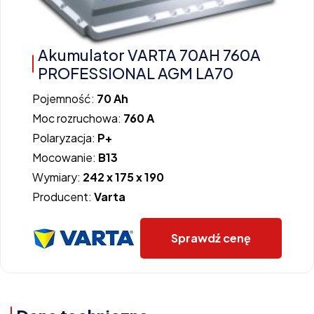
Akumulator VARTA 70AH 760A
PROFESSIONAL AGM LA70
Pojemność:
70 Ah
Moc rozruchowa:
760 A
Polaryzacja:
P+
Mocowanie:
B13
Wymiary:
242 x 175 x 190
Producent:
Varta
Sprawdź cenę