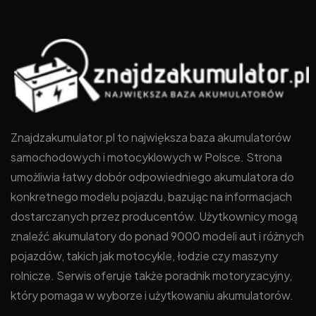
Znajdzakumulator.pl to największa baza akumulatorów
samochodowych i motocyklowych w Polsce. Strona
umożliwia łatwy dobór odpowiedniego akumulatora do
konkretnego modelu pojazdu, bazując na informacjach
dostarczanych przez producentów. Użytkownicy mogą
znaleźć akumulatory do ponad 9000 modeli aut i różnych
pojazdów, takich jak motocykle, łodzie czy maszyny
rolnicze. Serwis oferuje także poradnik motoryzacyjny,
który pomaga w wyborze i użytkowaniu akumulatorów.