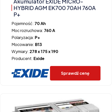
Akumulator EXIDE MICRO-
HYBRID AGM EK700 70AH 760A
P+
Pojemność:
70 Ah
Moc rozruchowa:
760 A
Polaryzacja:
P+
Mocowanie:
B13
Wymiary:
278 x 175 x 190
Producent:
Exide
Sprawdź cenę