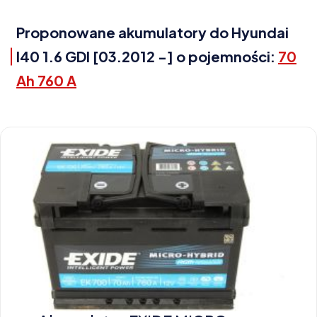
Proponowane akumulatory do Hyundai
I40 1.6 GDI [03.2012 -] o pojemności:
70
Ah 760 A