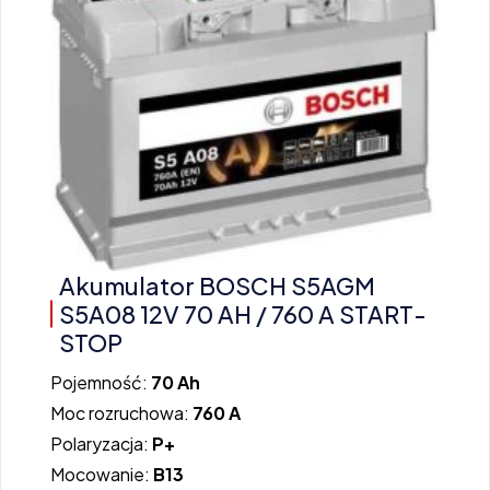
Akumulator BOSCH S5AGM
S5A08 12V 70 AH / 760 A START-
STOP
Pojemność:
70 Ah
Moc rozruchowa:
760 A
Polaryzacja:
P+
Mocowanie:
B13