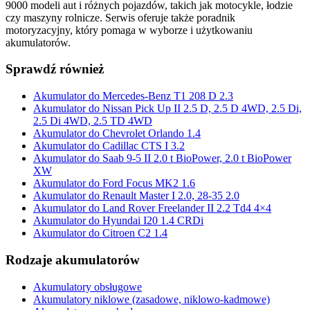
9000 modeli aut i różnych pojazdów, takich jak motocykle, łodzie
czy maszyny rolnicze. Serwis oferuje także poradnik
motoryzacyjny, który pomaga w wyborze i użytkowaniu
akumulatorów.
Sprawdź również
Akumulator do Mercedes-Benz T1 208 D 2.3
Akumulator do Nissan Pick Up II 2.5 D, 2.5 D 4WD, 2.5 Di,
2.5 Di 4WD, 2.5 TD 4WD
Akumulator do Chevrolet Orlando 1.4
Akumulator do Cadillac CTS I 3.2
Akumulator do Saab 9-5 II 2.0 t BioPower, 2.0 t BioPower
XW
Akumulator do Ford Focus MK2 1.6
Akumulator do Renault Master I 2.0, 28-35 2.0
Akumulator do Land Rover Freelander II 2.2 Td4 4×4
Akumulator do Hyundai I20 1.4 CRDi
Akumulator do Citroen C2 1.4
Rodzaje akumulatorów
Akumulatory obsługowe
Akumulatory niklowe (zasadowe, niklowo-kadmowe)