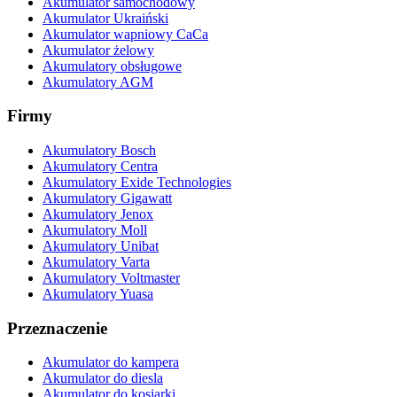
Akumulator samochodowy
Akumulator Ukraiński
Akumulator wapniowy CaCa
Akumulator żelowy
Akumulatory obsługowe
Akumulatory AGM
Firmy
Akumulatory Bosch
Akumulatory Centra
Akumulatory Exide Technologies
Akumulatory Gigawatt
Akumulatory Jenox
Akumulatory Moll
Akumulatory Unibat
Akumulatory Varta
Akumulatory Voltmaster
Akumulatory Yuasa
Przeznaczenie
Akumulator do kampera
Akumulator do diesla
Akumulator do kosiarki