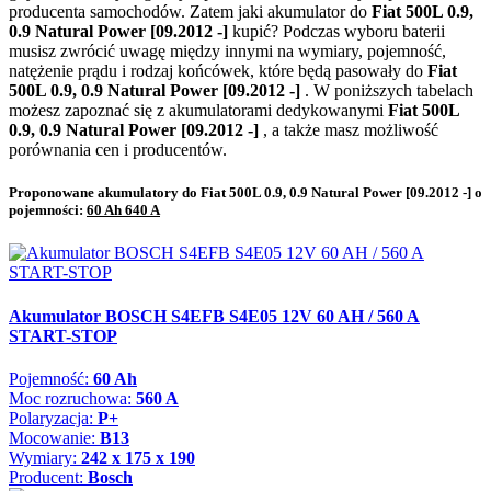
producenta samochodów. Zatem jaki akumulator do
Fiat 500L 0.9,
0.9 Natural Power [09.2012 -]
kupić? Podczas wyboru baterii
musisz zwrócić uwagę między innymi na wymiary, pojemność,
natężenie prądu i rodzaj końcówek, które będą pasowały do
Fiat
500L 0.9, 0.9 Natural Power [09.2012 -]
. W poniższych tabelach
możesz zapoznać się z akumulatorami dedykowanymi
Fiat 500L
0.9, 0.9 Natural Power [09.2012 -]
, a także masz możliwość
porównania cen i producentów.
Proponowane akumulatory do Fiat 500L 0.9, 0.9 Natural Power [09.2012 -] o
pojemności:
60 Ah 640 A
Akumulator BOSCH S4EFB S4E05 12V 60 AH / 560 A
START-STOP
Pojemność:
60 Ah
Moc rozruchowa:
560 A
Polaryzacja:
P+
Mocowanie:
B13
Wymiary:
242 x 175 x 190
Producent:
Bosch