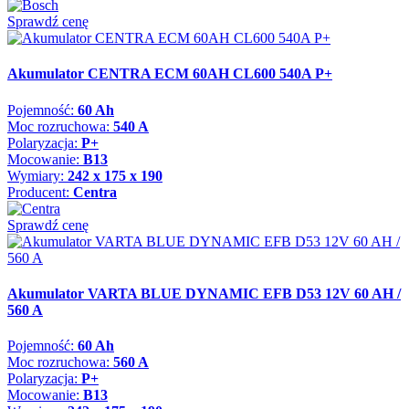
Sprawdź cenę
Akumulator CENTRA ECM 60AH CL600 540A P+
Pojemność:
60 Ah
Moc rozruchowa:
540 A
Polaryzacja:
P+
Mocowanie:
B13
Wymiary:
242 x 175 x 190
Producent:
Centra
Sprawdź cenę
Akumulator VARTA BLUE DYNAMIC EFB D53 12V 60 AH /
560 A
Pojemność:
60 Ah
Moc rozruchowa:
560 A
Polaryzacja:
P+
Mocowanie:
B13