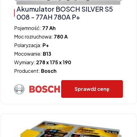
Akumulator BOSCH SILVER S5
008 - 77AH 780A P+
Pojemność:
77 Ah
Moc rozruchowa:
780 A
Polaryzacja:
P+
Mocowanie:
B13
Wymiary:
278 x 175 x 190
Producent:
Bosch
Sprawdź cenę