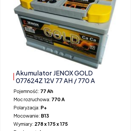
Akumulator JENOX GOLD
077624Z 12V 77 AH / 770 A
Pojemność:
77 Ah
Moc rozruchowa:
770 A
Polaryzacja:
P+
Mocowanie:
B13
Wymiary:
278 x 175 x 175