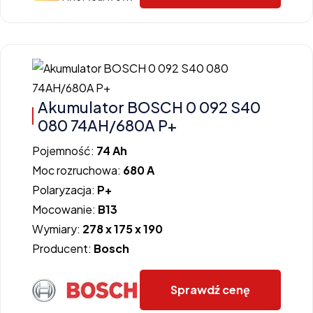
Akumulator BOSCH 0 092 S40
080 74AH/680A P+
Pojemność:
74 Ah
Moc rozruchowa:
680 A
Polaryzacja:
P+
Mocowanie:
B13
Wymiary:
278 x 175 x 190
Producent:
Bosch
Sprawdź cenę