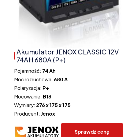
Akumulator JENOX CLASSIC 12V
74AH 680A (P+)
Pojemność:
74 Ah
Moc rozruchowa:
680 A
Polaryzacja:
P+
Mocowanie:
B13
Wymiary:
276 x 175 x 175
Producent:
Jenox
Sprawdź cenę