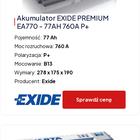
Akumulator EXIDE PREMIUM
EA770 - 77AH 760A P+
Pojemność:
77 Ah
Moc rozruchowa:
760 A
Polaryzacja:
P+
Mocowanie:
B13
Wymiary:
278 x 175 x 190
Producent:
Exide
Sprawdź cenę