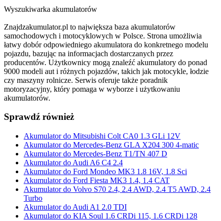
Wyszukiwarka akumulatorów
Znajdzakumulator.pl to największa baza akumulatorów
samochodowych i motocyklowych w Polsce. Strona umożliwia
łatwy dobór odpowiedniego akumulatora do konkretnego modelu
pojazdu, bazując na informacjach dostarczanych przez
producentów. Użytkownicy mogą znaleźć akumulatory do ponad
9000 modeli aut i różnych pojazdów, takich jak motocykle, łodzie
czy maszyny rolnicze. Serwis oferuje także poradnik
motoryzacyjny, który pomaga w wyborze i użytkowaniu
akumulatorów.
Sprawdź również
Akumulator do Mitsubishi Colt CA0 1.3 GLi 12V
Akumulator do Mercedes-Benz GLA X204 300 4-matic
Akumulator do Mercedes-Benz T1/TN 407 D
Akumulator do Audi A6 C4 2.4
Akumulator do Ford Mondeo MK3 1.8 16V, 1.8 Sci
Akumulator do Ford Fiesta MK3 1.4, 1.4 CAT
Akumulator do Volvo S70 2.4, 2.4 AWD, 2.4 T5 AWD, 2.4
Turbo
Akumulator do Audi A1 2.0 TDI
Akumulator do KIA Soul 1.6 CRDi 115, 1.6 CRDi 128