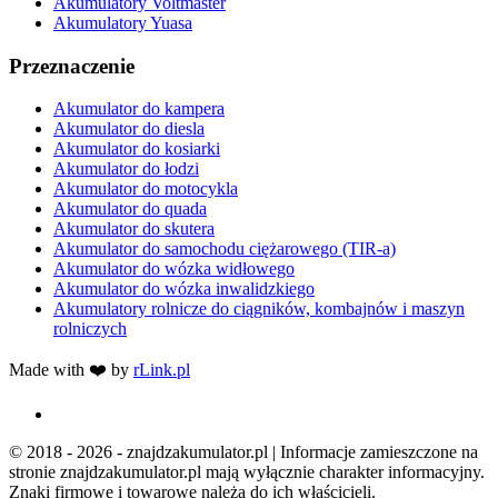
Akumulatory Voltmaster
Akumulatory Yuasa
Przeznaczenie
Akumulator do kampera
Akumulator do diesla
Akumulator do kosiarki
Akumulator do łodzi
Akumulator do motocykla
Akumulator do quada
Akumulator do skutera
Akumulator do samochodu ciężarowego (TIR-a)
Akumulator do wózka widłowego
Akumulator do wózka inwalidzkiego
Akumulatory rolnicze do ciągników, kombajnów i maszyn
rolniczych
Made with ❤️ by
rLink.pl
© 2018 - 2026 - znajdzakumulator.pl | Informacje zamieszczone na
stronie znajdzakumulator.pl mają wyłącznie charakter informacyjny.
Znaki firmowe i towarowe należą do ich właścicieli.