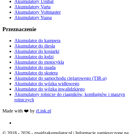
Akumulatory Unibat
Akumulatory Varta
Akumulatory Voltmaster
Akumulatory Yuasa
Przeznaczenie
Akumulator do kampera
Akumulator do diesla
Akumulator do kosiarki
Akumulator do łodzi
Akumulator do motocykla
Akumulator do quada
Akumulator do skutera
Akumulator do samochodu ciężarowego (TIR-a)
Akumulator do wózka widłowego
Akumulator do wózka inwalidzkiego
Akumulatory rolnicze do ciągników, kombajnów i maszyn
rolniczych
Made with ❤️ by
rLink.pl
© 2018 - 2026 - znajdzakumulator.pl | Informacje zamieszczone na