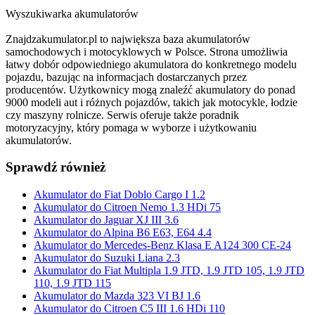
Wyszukiwarka akumulatorów
Znajdzakumulator.pl to największa baza akumulatorów
samochodowych i motocyklowych w Polsce. Strona umożliwia
łatwy dobór odpowiedniego akumulatora do konkretnego modelu
pojazdu, bazując na informacjach dostarczanych przez
producentów. Użytkownicy mogą znaleźć akumulatory do ponad
9000 modeli aut i różnych pojazdów, takich jak motocykle, łodzie
czy maszyny rolnicze. Serwis oferuje także poradnik
motoryzacyjny, który pomaga w wyborze i użytkowaniu
akumulatorów.
Sprawdź również
Akumulator do Fiat Doblo Cargo I 1.2
Akumulator do Citroen Nemo 1.3 HDi 75
Akumulator do Jaguar XJ III 3.6
Akumulator do Alpina B6 E63, E64 4.4
Akumulator do Mercedes-Benz Klasa E A124 300 CE-24
Akumulator do Suzuki Liana 2.3
Akumulator do Fiat Multipla 1.9 JTD, 1.9 JTD 105, 1.9 JTD
110, 1.9 JTD 115
Akumulator do Mazda 323 VI BJ 1.6
Akumulator do Citroen C5 III 1.6 HDi 110