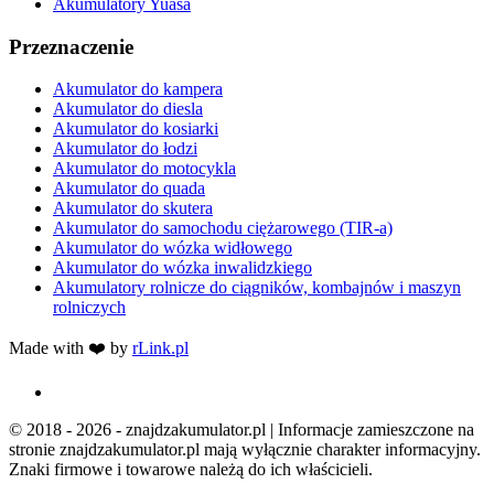
Akumulatory Yuasa
Przeznaczenie
Akumulator do kampera
Akumulator do diesla
Akumulator do kosiarki
Akumulator do łodzi
Akumulator do motocykla
Akumulator do quada
Akumulator do skutera
Akumulator do samochodu ciężarowego (TIR-a)
Akumulator do wózka widłowego
Akumulator do wózka inwalidzkiego
Akumulatory rolnicze do ciągników, kombajnów i maszyn
rolniczych
Made with ❤️ by
rLink.pl
© 2018 - 2026 - znajdzakumulator.pl | Informacje zamieszczone na
stronie znajdzakumulator.pl mają wyłącznie charakter informacyjny.
Znaki firmowe i towarowe należą do ich właścicieli.