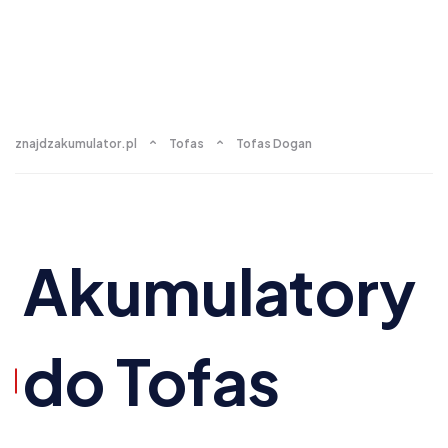
znajdzakumulator.pl
Tofas
Tofas Dogan
Akumulatory
do Tofas