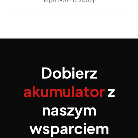
IE [01.1976 - 12.2002]
Dobierz
akumulator
z
naszym
wsparciem