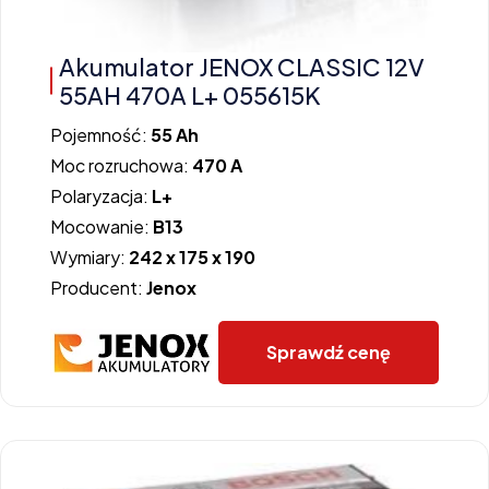
Akumulator JENOX CLASSIC 12V
55AH 470A L+ 055615K
Pojemność:
55 Ah
Moc rozruchowa:
470 A
Polaryzacja:
L+
Mocowanie:
B13
Wymiary:
242 x 175 x 190
Producent:
Jenox
Sprawdź cenę