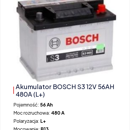
Akumulator BOSCH S3 12V 56AH
480A (L+)
Pojemność:
56 Ah
Moc rozruchowa:
480 A
Polaryzacja:
L+
Mocowanie:
B13