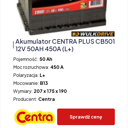
Akumulator CENTRA PLUS CB501
12V 50AH 450A (L+)
Pojemność:
50 Ah
Moc rozruchowa:
450 A
Polaryzacja:
L+
Mocowanie:
B13
Wymiary:
207 x 175 x 190
Producent:
Centra
Sprawdź cenę