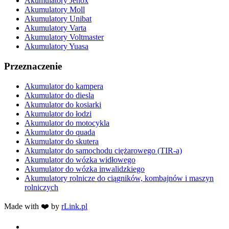
Akumulatory Jenox
Akumulatory Moll
Akumulatory Unibat
Akumulatory Varta
Akumulatory Voltmaster
Akumulatory Yuasa
Przeznaczenie
Akumulator do kampera
Akumulator do diesla
Akumulator do kosiarki
Akumulator do łodzi
Akumulator do motocykla
Akumulator do quada
Akumulator do skutera
Akumulator do samochodu ciężarowego (TIR-a)
Akumulator do wózka widłowego
Akumulator do wózka inwalidzkiego
Akumulatory rolnicze do ciągników, kombajnów i maszyn
rolniczych
Made with ❤️ by
rLink.pl