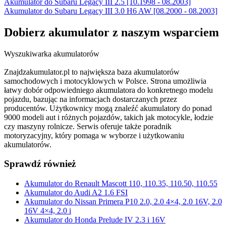
Akumulator do Subaru Legacy III 2.5 [10.1998 - 08.2003]
Akumulator do Subaru Legacy III 3.0 H6 AW [08.2000 - 08.2003]
Dobierz
akumulator
z naszym wsparciem
Wyszukiwarka akumulatorów
Znajdzakumulator.pl to największa baza akumulatorów
samochodowych i motocyklowych w Polsce. Strona umożliwia
łatwy dobór odpowiedniego akumulatora do konkretnego modelu
pojazdu, bazując na informacjach dostarczanych przez
producentów. Użytkownicy mogą znaleźć akumulatory do ponad
9000 modeli aut i różnych pojazdów, takich jak motocykle, łodzie
czy maszyny rolnicze. Serwis oferuje także poradnik
motoryzacyjny, który pomaga w wyborze i użytkowaniu
akumulatorów.
Sprawdź również
Akumulator do Renault Mascott 110, 110.35, 110.50, 110.55
Akumulator do Audi A2 1.6 FSI
Akumulator do Nissan Primera P10 2.0, 2.0 4×4, 2.0 16V, 2.0
16V 4×4, 2.0 i
Akumulator do Honda Prelude IV 2.3 i 16V