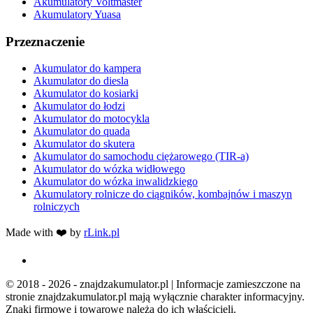
Akumulatory Voltmaster
Akumulatory Yuasa
Przeznaczenie
Akumulator do kampera
Akumulator do diesla
Akumulator do kosiarki
Akumulator do łodzi
Akumulator do motocykla
Akumulator do quada
Akumulator do skutera
Akumulator do samochodu ciężarowego (TIR-a)
Akumulator do wózka widłowego
Akumulator do wózka inwalidzkiego
Akumulatory rolnicze do ciągników, kombajnów i maszyn
rolniczych
Made with ❤️ by
rLink.pl
© 2018 - 2026 - znajdzakumulator.pl | Informacje zamieszczone na
stronie znajdzakumulator.pl mają wyłącznie charakter informacyjny.
Znaki firmowe i towarowe należą do ich właścicieli.