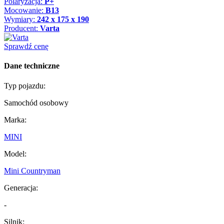
Polaryzacja:
P+
Mocowanie:
B13
Wymiary:
242 x 175 x 190
Producent:
Varta
Sprawdź cenę
Dane techniczne
Typ pojazdu:
Samochód osobowy
Marka:
MINI
Model:
Mini Countryman
Generacja:
-
Silnik: