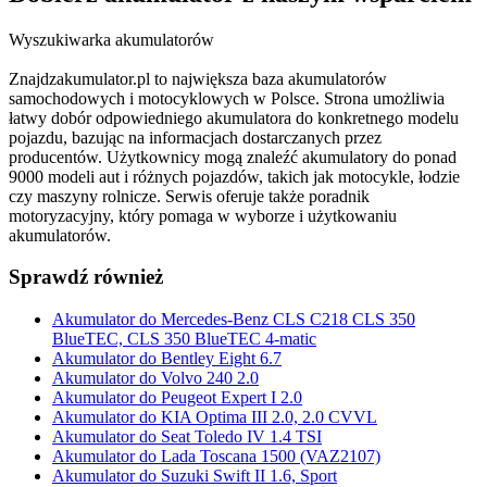
Wyszukiwarka akumulatorów
Znajdzakumulator.pl to największa baza akumulatorów
samochodowych i motocyklowych w Polsce. Strona umożliwia
łatwy dobór odpowiedniego akumulatora do konkretnego modelu
pojazdu, bazując na informacjach dostarczanych przez
producentów. Użytkownicy mogą znaleźć akumulatory do ponad
9000 modeli aut i różnych pojazdów, takich jak motocykle, łodzie
czy maszyny rolnicze. Serwis oferuje także poradnik
motoryzacyjny, który pomaga w wyborze i użytkowaniu
akumulatorów.
Sprawdź również
Akumulator do Mercedes-Benz CLS C218 CLS 350
BlueTEC, CLS 350 BlueTEC 4-matic
Akumulator do Bentley Eight 6.7
Akumulator do Volvo 240 2.0
Akumulator do Peugeot Expert I 2.0
Akumulator do KIA Optima III 2.0, 2.0 CVVL
Akumulator do Seat Toledo IV 1.4 TSI
Akumulator do Lada Toscana 1500 (VAZ2107)
Akumulator do Suzuki Swift II 1.6, Sport