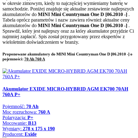
w okresie zimowym, kiedy to najczęściej wymieniamy baterię w
samochodzie. Poniżej znajduje się aktualne zestawienie najlepszych
akumulatorów do
MINI Mini Countryman One D [06.2010 -]
.
Tabela oprócz parametrów i nazw zawiera również aktualne ceny
akumulatorów do
MINI Mini Countryman One D [06.2010 -]
.
Sprawdź, który jest najlepszy oraz za który akumulator przyjdzie Ci
najmniej zapłacić. Spis został przygotowany przez ekspertów z
wieloletnim doświadczeniem w branży.
Proponowane akumulatory do MINI Mini Countryman One D [06.2010 -] o
pojemności:
70 Ah 760 A
Akumulator EXIDE MICRO-HYBRID AGM EK700 70AH
760A P+
Pojemność:
70 Ah
Moc rozruchowa:
760 A
Polaryzacja:
P+
Mocowanie:
B13
Wymiary:
278 x 175 x 190
Producent:
Exide