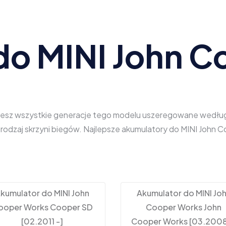
do MINI John C
iesz wszystkie generacje tego modelu uszeregowane według ro
z rodzaj skrzyni biegów. Najlepsze akumulatory do MINI Joh
kumulator do MINI John
Akumulator do MINI Jo
ooper Works Cooper SD
Cooper Works John
[02.2011 -]
Cooper Works [03.2008