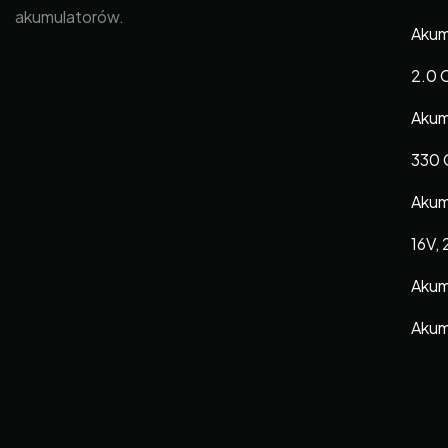
akumulatorów.
Akum
2.0 
Akum
330 C
Akum
16V,
Akum
Akum