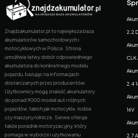
Spr
Akum
Znajdzakumulator.pl to największa baza
2.2 
akumulatorów samochodowych i
Akum
motocyklowych w Polsce. Strona
umożliwia łatwy dobór odpowiedniego
CLK 
akumulatora do konkretnego modelu
Akum
pojazdu, bazując na informacjach
dostarczanych przez producentów.
2.4 1
Użytkownicy mogą znaleźć akumulatory
Akum
do ponad 9000 modeli aut i różnych
pojazdów, takich jak motocykle, łodzie
16V
czy maszyny rolnicze. Serwis oferuje
Akum
także poradnik motoryzacyjny, który
pomaga w wyborze i użytkowaniu
2.7 A