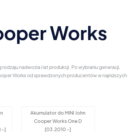
ooper Works
dzaju nadwozia i lat produkcji. Po wybraniu generacji,
n Cooper Works od sprawdzonych producentów w najniższych
hn
Akumulator do MINI John
Cooper Works One D
 -]
[03.2010 -]