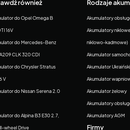
awdź również
Rodzaje akum
ulator do Opel Omega B
Akumulatory obsłu
DTI 16V
Akumulatory niklow
ulator do Mercedes-Benz
niklowo-kadmowe)
A209 CLK 320 CDI
Akumulator samoc
ulator do Chrysler Stratus
Akumulator Ukraińsk
6 V
Akumulator wapnio
ulator do Nissan Serena 2.0
Akumulator żelowy
Akumulatory obsłu
ulator do Alpina B3 E30 2.7,
Akumulatory AGM
Firmy
ll-wheel Drive