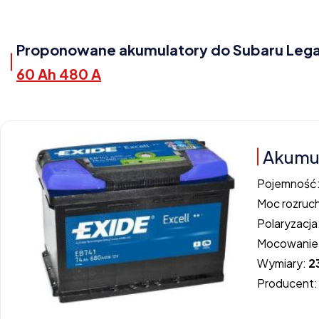
Proponowane akumulatory do Subaru Legacy 
60 Ah 480 A
Akumul
Pojemność
Moc rozruc
Polaryzacja
Mocowanie
Wymiary:
2
Producent