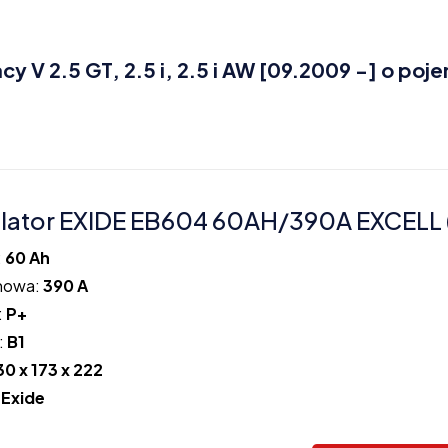
V 2.5 GT, 2.5 i, 2.5 i AW [09.2009 -] o poj
ator EXIDE EB604 60AH/390A EXCELL 
:
60 Ah
howa:
390 A
:
P+
:
B1
30 x 173 x 222
:
Exide