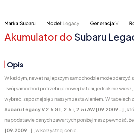
Marka:
Subaru
Model:
Legacy
Generacja:
V
Ro
Akumulator do
Subaru Legacy
Opis
W każdym, nawet najlepszym samochodzie może zdarzyć się,
Twój samochód potrzebuje nowej baterii, jednak nie wiesz, 
wybrać, zapoznaj się z naszym zestawieniem. W tabelach 
Subaru Legacy V 2.5 GT, 2.5 i, 2.5 i AW [09.2009 -]
, k
na podstawie danych zawartych poniżej masz pewność, że 
[09.2009 -]
, w korzystnej cenie.