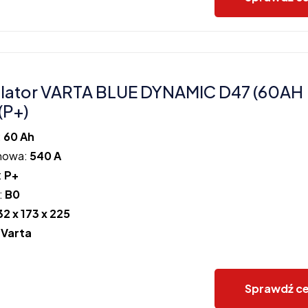
lator VARTA BLUE DYNAMIC D47 (60AH
(P+)
:
60 Ah
howa:
540 A
:
P+
:
B0
32 x 173 x 225
:
Varta
Sprawdź c