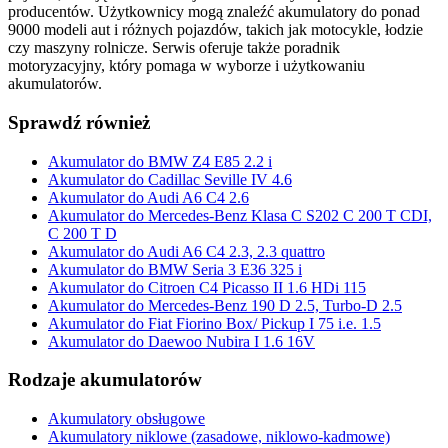
producentów. Użytkownicy mogą znaleźć akumulatory do ponad
9000 modeli aut i różnych pojazdów, takich jak motocykle, łodzie
czy maszyny rolnicze. Serwis oferuje także poradnik
motoryzacyjny, który pomaga w wyborze i użytkowaniu
akumulatorów.
Sprawdź również
Akumulator do BMW Z4 E85 2.2 i
Akumulator do Cadillac Seville IV 4.6
Akumulator do Audi A6 C4 2.6
Akumulator do Mercedes-Benz Klasa C S202 C 200 T CDI,
C 200 T D
Akumulator do Audi A6 C4 2.3, 2.3 quattro
Akumulator do BMW Seria 3 E36 325 i
Akumulator do Citroen C4 Picasso II 1.6 HDi 115
Akumulator do Mercedes-Benz 190 D 2.5, Turbo-D 2.5
Akumulator do Fiat Fiorino Box/ Pickup I 75 i.e. 1.5
Akumulator do Daewoo Nubira I 1.6 16V
Rodzaje akumulatorów
Akumulatory obsługowe
Akumulatory niklowe (zasadowe, niklowo-kadmowe)