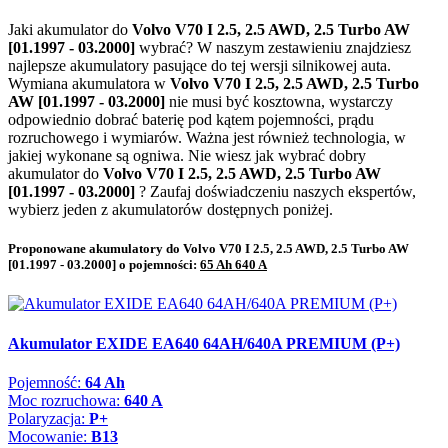
Jaki akumulator do
Volvo V70 I 2.5, 2.5 AWD, 2.5 Turbo AW
[01.1997 - 03.2000]
wybrać? W naszym zestawieniu znajdziesz
najlepsze akumulatory pasujące do tej wersji silnikowej auta.
Wymiana akumulatora w
Volvo V70 I 2.5, 2.5 AWD, 2.5 Turbo
AW [01.1997 - 03.2000]
nie musi być kosztowna, wystarczy
odpowiednio dobrać baterię pod kątem pojemności, prądu
rozruchowego i wymiarów. Ważna jest również technologia, w
jakiej wykonane są ogniwa. Nie wiesz jak wybrać dobry
akumulator do
Volvo V70 I 2.5, 2.5 AWD, 2.5 Turbo AW
[01.1997 - 03.2000]
? Zaufaj doświadczeniu naszych ekspertów,
wybierz jeden z akumulatorów dostępnych poniżej.
Proponowane akumulatory do Volvo V70 I 2.5, 2.5 AWD, 2.5 Turbo AW
[01.1997 - 03.2000] o pojemności:
65 Ah 640 A
Akumulator EXIDE EA640 64AH/640A PREMIUM (P+)
Pojemność:
64 Ah
Moc rozruchowa:
640 A
Polaryzacja:
P+
Mocowanie:
B13