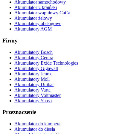
Akumulator samochodowy
Akumulator Ukraiński
Akumulator wapniowy CaCa
Akumulator żelowy
Akumulatory obsługowe
Akumulatory AGM
Firmy
Akumulatory Bosch
Akumulatory Centra
Akumulatory Exide Technologies
Akumulatory Gigawatt
Akumulatory Jenox
Akumulatory Moll
Akumulatory Unibat
Akumulatory Varta
Akumulatory Voltmaster
Akumulatory Yuasa
Przeznaczenie
Akumulator do kampera
Akumulator do diesla