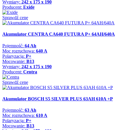
Wymiary:
242 x 175 x 190
Producent:
Exide
Sprawdź cenę
Akumulator CENTRA CA640 FUTURA P+ 64AH/640A
Pojemność:
64 Ah
Moc rozruchowa:
640 A
Polaryzacja:
P+
Mocowanie:
B13
Wymiary:
242 x 175 x 190
Producent:
Centra
Sprawdź cenę
Akumulator BOSCH S5 SILVER PLUS 63AH 610A +P
Pojemność:
63 Ah
Moc rozruchowa:
610 A
Polaryzacja:
P+
Mocowanie:
B13