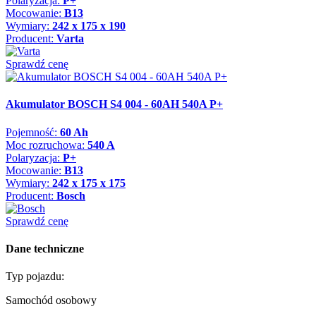
Polaryzacja:
P+
Mocowanie:
B13
Wymiary:
242 x 175 x 190
Producent:
Varta
Sprawdź cenę
Akumulator BOSCH S4 004 - 60AH 540A P+
Pojemność:
60 Ah
Moc rozruchowa:
540 A
Polaryzacja:
P+
Mocowanie:
B13
Wymiary:
242 x 175 x 175
Producent:
Bosch
Sprawdź cenę
Dane techniczne
Typ pojazdu:
Samochód osobowy