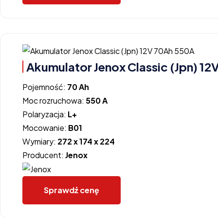
Akumulator Jenox Classic (Jpn) 1
Pojemność:
70 Ah
Moc rozruchowa:
550 A
Polaryzacja:
L+
Mocowanie:
B01
Wymiary:
272 x 174 x 224
Producent:
Jenox
Sprawdź cenę