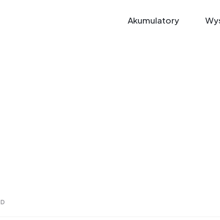
Akumulatory
Wys
 D