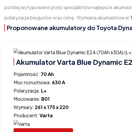
poniżej wytypowane przez specjalistów najlepsze akumula
polaryzacja biegunów oraz cenę. Wymiana akumulatora w
Proponowane akumulatory do Toyota Dyna V
Akumulator Varta Blue Dynamic E2
Pojemność:
70 Ah
Moc rozruchowa:
630 A
Polaryzacja:
L+
Mocowanie:
B01
Wymiary:
261 x 175 x 220
Producent:
Varta