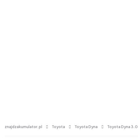
znajdzakumulator.pl
Toyota
Toyota Dyna
Toyota Dyna 3.0