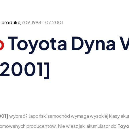
 produkcji:
09.1998 - 07.2001
o
Toyota Dyna V
.2001]
001]
wybrać? Japoński samochód wymaga wysokiej klasy akum
nomowanych producentów. Nie wiesz jaki akumulator do
Toyo