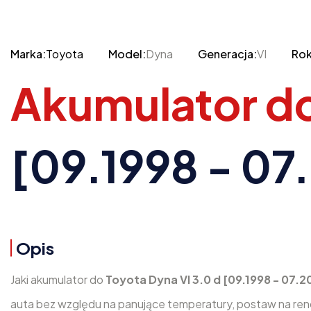
Marka:
Toyota
Model:
Dyna
Generacja:
VI
Rok
Akumulator d
[09.1998 - 07
Opis
Jaki akumulator do
Toyota Dyna VI 3.0 d [09.1998 - 07.2
auta bez względu na panujące temperatury, postaw na re