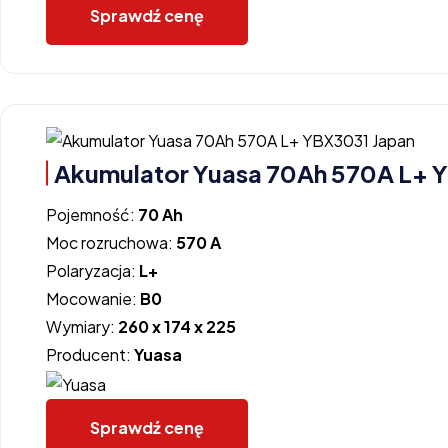
Sprawdź cenę
Akumulator Yuasa 70Ah 570A L+ 
Pojemność:
70 Ah
Moc rozruchowa:
570 A
Polaryzacja:
L+
Mocowanie:
B0
Wymiary:
260 x 174 x 225
Producent:
Yuasa
Sprawdź cenę