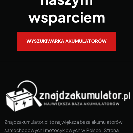
wsparciem
WYSZUKIWARKA AKUMULATORÓW
Znajdzakumulator.pl to największa baza akumulatorów
samochodowych i motocyklowych w Polsce. Strona