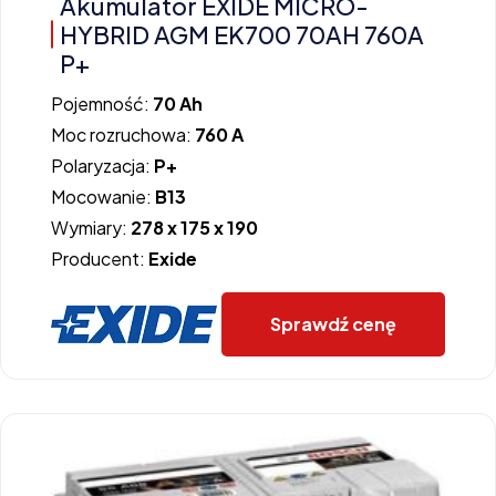
Akumulator EXIDE MICRO-
HYBRID AGM EK700 70AH 760A
P+
Pojemność:
70 Ah
Moc rozruchowa:
760 A
Polaryzacja:
P+
Mocowanie:
B13
Wymiary:
278 x 175 x 190
Producent:
Exide
Sprawdź cenę