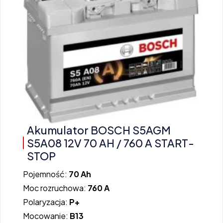
Akumulator BOSCH S5AGM
S5A08 12V 70 AH / 760 A START-
STOP
Pojemność:
70 Ah
Moc rozruchowa:
760 A
Polaryzacja:
P+
Mocowanie:
B13