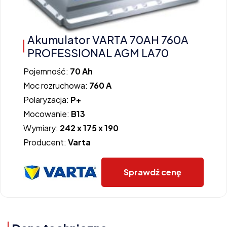
Akumulator VARTA 70AH 760A
PROFESSIONAL AGM LA70
Pojemność:
70 Ah
Moc rozruchowa:
760 A
Polaryzacja:
P+
Mocowanie:
B13
Wymiary:
242 x 175 x 190
Producent:
Varta
Sprawdź cenę