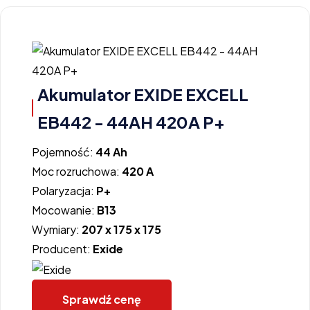
Akumulator EXIDE EXCELL
EB442 - 44AH 420A P+
Pojemność:
44 Ah
Moc rozruchowa:
420 A
Polaryzacja:
P+
Mocowanie:
B13
Wymiary:
207 x 175 x 175
Producent:
Exide
Sprawdź cenę