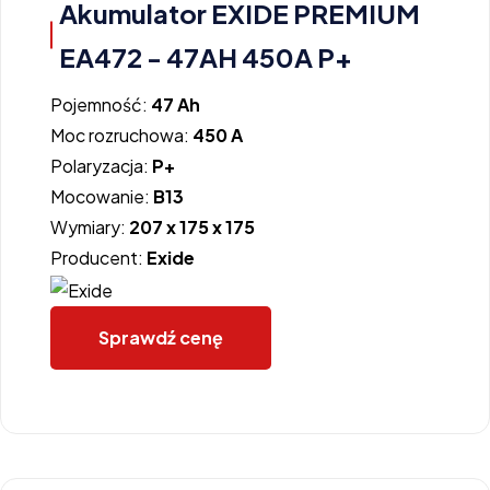
Akumulator EXIDE PREMIUM
EA472 - 47AH 450A P+
Pojemność:
47 Ah
Moc rozruchowa:
450 A
Polaryzacja:
P+
Mocowanie:
B13
Wymiary:
207 x 175 x 175
Producent:
Exide
Sprawdź cenę