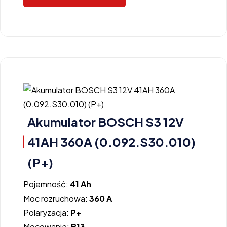
Akumulator BOSCH S3 12V
41AH 360A (0.092.S30.010)
(P+)
Pojemność:
41 Ah
Moc rozruchowa:
360 A
Polaryzacja:
P+
Mocowanie:
B13