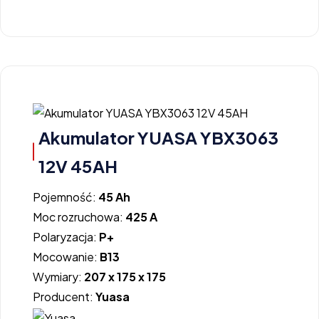
Akumulator YUASA YBX3063
12V 45AH
Pojemność:
45 Ah
Moc rozruchowa:
425 A
Polaryzacja:
P+
Mocowanie:
B13
Wymiary:
207 x 175 x 175
Producent:
Yuasa