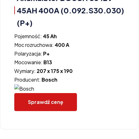
45AH 400A (0.092.S30.030)
(P+)
Pojemność:
45 Ah
Moc rozruchowa:
400 A
Polaryzacja:
P+
Mocowanie:
B13
Wymiary:
207 x 175 x 190
Producent:
Bosch
Sprawdź cenę