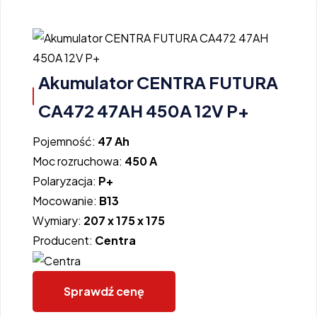
Akumulator CENTRA FUTURA
CA472 47AH 450A 12V P+
Pojemność:
47 Ah
Moc rozruchowa:
450 A
Polaryzacja:
P+
Mocowanie:
B13
Wymiary:
207 x 175 x 175
Producent:
Centra
Sprawdź cenę