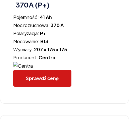
370A (P+)
Pojemność:
41 Ah
Moc rozruchowa:
370 A
Polaryzacja:
P+
Mocowanie:
B13
Wymiary:
207 x 175 x 175
Producent:
Centra
Sprawdź cenę