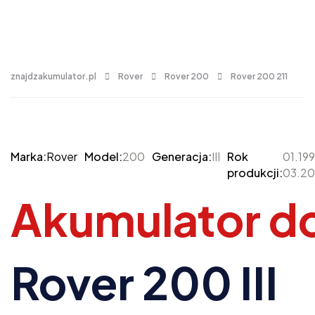
znajdzakumulator.pl
Rover
Rover 200
Rover 200 211
Marka:
Rover
Model:
200
Generacja:
III
Rok
01.199
produkcji:
03.2
Akumulator d
Rover 200 III