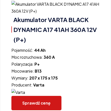
Akumulator VARTA BLACK
DYNAMIC A17 41AH 360A 12V
(P+)
Pojemność:
44 Ah
Moc rozruchowa:
360 A
Polaryzacja:
P+
Mocowanie:
B13
Wymiary:
207 x 175 x 175
Producent:
Varta
Sprawdź cenę