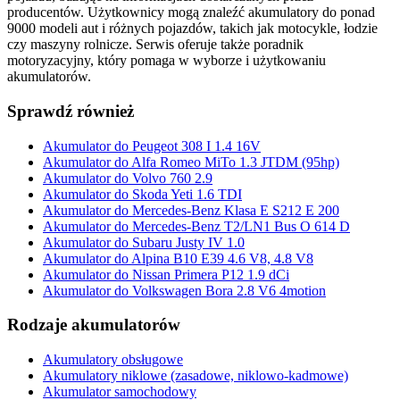
producentów. Użytkownicy mogą znaleźć akumulatory do ponad
9000 modeli aut i różnych pojazdów, takich jak motocykle, łodzie
czy maszyny rolnicze. Serwis oferuje także poradnik
motoryzacyjny, który pomaga w wyborze i użytkowaniu
akumulatorów.
Sprawdź również
Akumulator do Peugeot 308 I 1.4 16V
Akumulator do Alfa Romeo MiTo 1.3 JTDM (95hp)
Akumulator do Volvo 760 2.9
Akumulator do Skoda Yeti 1.6 TDI
Akumulator do Mercedes-Benz Klasa E S212 E 200
Akumulator do Mercedes-Benz T2/LN1 Bus O 614 D
Akumulator do Subaru Justy IV 1.0
Akumulator do Alpina B10 E39 4.6 V8, 4.8 V8
Akumulator do Nissan Primera P12 1.9 dCi
Akumulator do Volkswagen Bora 2.8 V6 4motion
Rodzaje akumulatorów
Akumulatory obsługowe
Akumulatory niklowe (zasadowe, niklowo-kadmowe)
Akumulator samochodowy