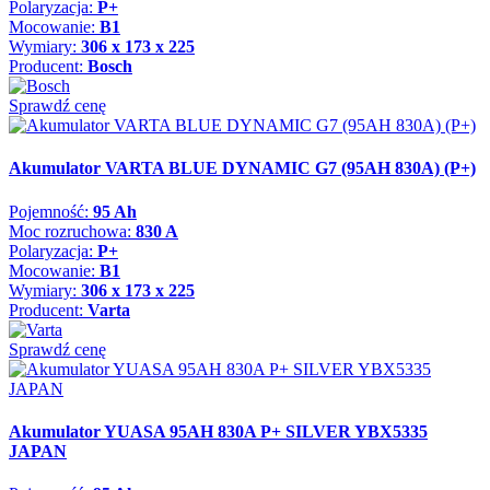
Polaryzacja:
P+
Mocowanie:
B1
Wymiary:
306 x 173 x 225
Producent:
Bosch
Sprawdź cenę
Akumulator VARTA BLUE DYNAMIC G7 (95AH 830A) (P+)
Pojemność:
95 Ah
Moc rozruchowa:
830 A
Polaryzacja:
P+
Mocowanie:
B1
Wymiary:
306 x 173 x 225
Producent:
Varta
Sprawdź cenę
Akumulator YUASA 95AH 830A P+ SILVER YBX5335
JAPAN