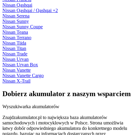
Nissan Qashqai
Nissan Qashqai / Qashqai +2
Nissan Serena
Nissan Sunny
Nissan Sunny Coupe
Nissan Teana
Nissan Terrano
Nissan Tiida
Nissan Titan
Nissan Trade
Nissan Urvan
Nissan Urvan Box
Nissan Vanette
Nissan Vanette Cargo
Nissan X-Trail
Dobierz
akumulator
z naszym wsparciem
Wyszukiwarka akumulatorów
Znajdzakumulator.pl to największa baza akumulatorów
samochodowych i motocyklowych w Polsce. Strona umożliwia
łatwy dobór odpowiedniego akumulatora do konkretnego modelu
pojazdu, bazując na informacjach dostarczanych przez