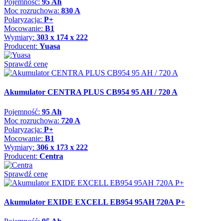
Pojemność:
95 Ah
Moc rozruchowa:
830 A
Polaryzacja:
P+
Mocowanie:
B1
Wymiary:
303 x 174 x 222
Producent:
Yuasa
Sprawdź cenę
Akumulator CENTRA PLUS CB954 95 AH / 720 A
Pojemność:
95 Ah
Moc rozruchowa:
720 A
Polaryzacja:
P+
Mocowanie:
B1
Wymiary:
306 x 173 x 222
Producent:
Centra
Sprawdź cenę
Akumulator EXIDE EXCELL EB954 95AH 720A P+