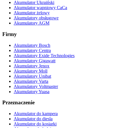
Akumulator Ukraiński
Akumulator wapniowy CaCa
Akumulator żelowy
Akumulatory obsługowe
Akumulatory AGM
Firmy
Akumulatory Bosch
Akumulatory Centra
Akumulatory Exide Technologies
Akumulatory Gigawatt
Akumulatory Jenox
Akumulatory Moll
Akumulatory Unibat
Akumulatory Varta
Akumulatory Voltmaster
Akumulatory Yuasa
Przeznaczenie
Akumulator do kampera
Akumulator do diesla
Akumulator do kosiarki