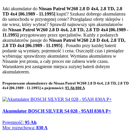
Jaki akumulator do
Nissan Patrol W260 2.8 D 4x4, 2.8 TD, 2.8
TD 4x4 [06.1989 - 11.1995]
kupić? Szukasz dobrego akumulatora
do samochodu w przystępnej cenie? Przeglądasz oferty sklepów i
nie wiesz, który wybrać? Sprawdź najnowszy spis akumulatorów
do
Nissan Patrol W260 2.8 D 4x4, 2.8 TD, 2.8 TD 4x4 [06.1989 -
11.1995]
przygotowany przez specjalistów. Każdy z podanych
akumulatorów pasuje do
Nissan Patrol W260 2.8 D 4x4, 2.8 TD,
2.8 TD 4x4 [06.1989 - 11.1995]
. Ponadto przy każdej baterii
podanie są wymiary, pojemność i cena. Oszczędź czas i pieniądze
wybierając sprawdzony akumulator. Wymiana akumulatora w
Nissanie jest prosta, a cały proces nie zabiera wiele czasu.
Warunkiem jest zastąpienie miejsca zużytej baterii dobrym
akumulatorem.
Proponowane akumulatory do Nissan Patrol W260 2.8 D 4x4, 2.8 TD, 2.8 TD
4x4 [06.1989 - 11.1995] o pojemności:
95 Ah 800 A
Akumulator BOSCH SILVER S4 028 - 95AH 830A P+
Pojemność:
95 Ah
Moc rozruchowa:
830 A