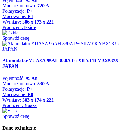
Pojemność:
95 Ah
Moc rozruchowa:
720 A
Polaryzacja:
P+
Mocowanie:
B1
Wymiary:
306 x 173 x 222
Producent:
Exide
Sprawdź cenę
Akumulator YUASA 95AH 830A P+ SILVER YBX5335
JAPAN
Pojemność:
95 Ah
Moc rozruchowa:
830 A
Polaryzacja:
P+
Mocowanie:
B0
Wymiary:
303 x 174 x 222
Producent:
Yuasa
Sprawdź cenę
Dane techniczne