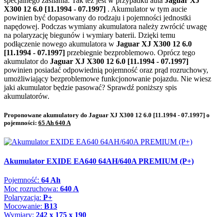
specjalnego zasilania. Tak też jest w przypadku auta
Jaguar XJ
X300 12 6.0 [11.1994 - 07.1997]
. Akumulator w tym aucie
powinien być dopasowany do rodzaju i pojemności jednostki
napędowej. Podczas wymiany akumulatora należy zwrócić uwagę
na polaryzację biegunów i wymiary baterii. Dzięki temu
podłączenie nowego akumulatora w
Jaguar XJ X300 12 6.0
[11.1994 - 07.1997]
przebiegnie bezproblemowo. Oprócz tego
akumulator do
Jaguar XJ X300 12 6.0 [11.1994 - 07.1997]
powinien posiadać odpowiednią pojemność oraz prąd rozruchowy,
umożliwiający bezproblemowe funkcjonowanie pojazdu. Nie wiesz
jaki akumulator będzie pasować? Sprawdź poniższy spis
akumulatorów.
Proponowane akumulatory do Jaguar XJ X300 12 6.0 [11.1994 - 07.1997] o
pojemności:
65 Ah 640 A
Akumulator EXIDE EA640 64AH/640A PREMIUM (P+)
Pojemność:
64 Ah
Moc rozruchowa:
640 A
Polaryzacja:
P+
Mocowanie:
B13
Wymiary:
242 x 175 x 190