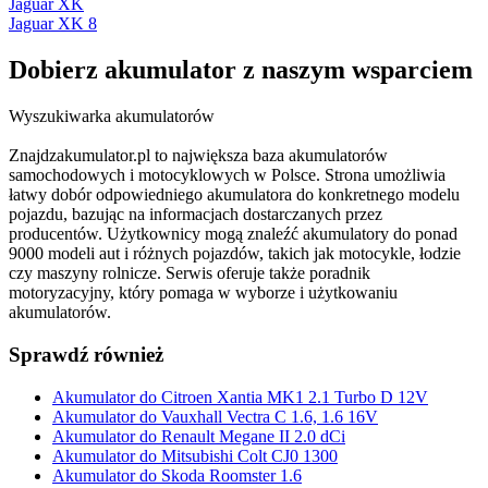
Jaguar XK
Jaguar XK 8
Dobierz
akumulator
z naszym wsparciem
Wyszukiwarka akumulatorów
Znajdzakumulator.pl to największa baza akumulatorów
samochodowych i motocyklowych w Polsce. Strona umożliwia
łatwy dobór odpowiedniego akumulatora do konkretnego modelu
pojazdu, bazując na informacjach dostarczanych przez
producentów. Użytkownicy mogą znaleźć akumulatory do ponad
9000 modeli aut i różnych pojazdów, takich jak motocykle, łodzie
czy maszyny rolnicze. Serwis oferuje także poradnik
motoryzacyjny, który pomaga w wyborze i użytkowaniu
akumulatorów.
Sprawdź również
Akumulator do Citroen Xantia MK1 2.1 Turbo D 12V
Akumulator do Vauxhall Vectra C 1.6, 1.6 16V
Akumulator do Renault Megane II 2.0 dCi
Akumulator do Mitsubishi Colt CJ0 1300
Akumulator do Skoda Roomster 1.6