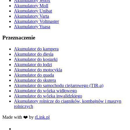
Akumulatory Jenox
Akumulatory Moll
Akumulatory Unibat
Akumulatory Varta
Akumulatory Voltmaster
Akumulatory Yuasa
Przeznaczenie
Akumulator do kampera
Akumulator do diesla
Akumulator do kosiarki
Akumulator do łodzi
Akumulator do motocykla
Akumulator do quada
Akumulator do skutera
Akumulator do samochodu ciężarowego (TIR-a)
Akumulator do wózka widłowego
Akumulator do wózka inwalidzkiego
Akumulatory rolnicze do ciągników, kombajnów i maszyn
rolniczych
Made with ❤️ by
rLink.pl