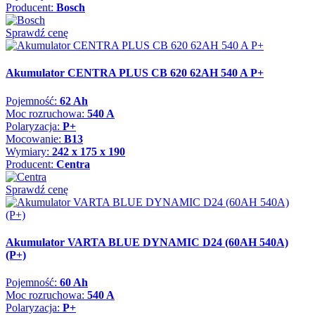
Producent:
Bosch
Sprawdź cenę
Akumulator CENTRA PLUS CB 620 62AH 540 A P+
Pojemność:
62 Ah
Moc rozruchowa:
540 A
Polaryzacja:
P+
Mocowanie:
B13
Wymiary:
242 x 175 x 190
Producent:
Centra
Sprawdź cenę
Akumulator VARTA BLUE DYNAMIC D24 (60AH 540A)
(P+)
Pojemność:
60 Ah
Moc rozruchowa:
540 A
Polaryzacja:
P+