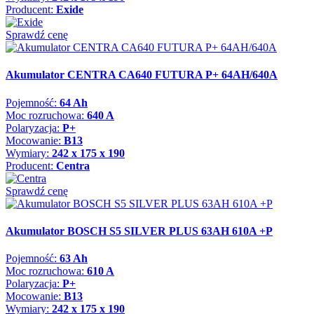
Producent:
Exide
Sprawdź cenę
Akumulator CENTRA CA640 FUTURA P+ 64AH/640A
Pojemność:
64 Ah
Moc rozruchowa:
640 A
Polaryzacja:
P+
Mocowanie:
B13
Wymiary:
242 x 175 x 190
Producent:
Centra
Sprawdź cenę
Akumulator BOSCH S5 SILVER PLUS 63AH 610A +P
Pojemność:
63 Ah
Moc rozruchowa:
610 A
Polaryzacja:
P+
Mocowanie:
B13
Wymiary:
242 x 175 x 190