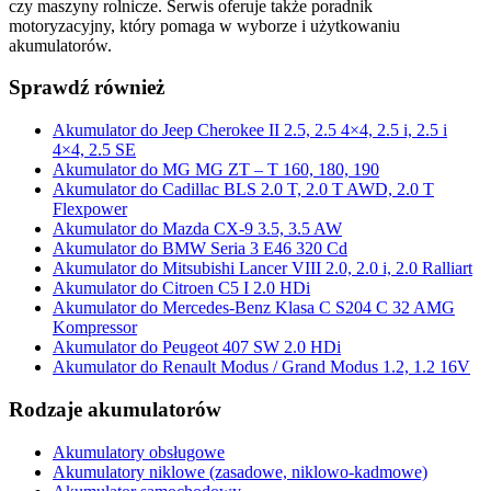
czy maszyny rolnicze. Serwis oferuje także poradnik
motoryzacyjny, który pomaga w wyborze i użytkowaniu
akumulatorów.
Sprawdź również
Akumulator do Jeep Cherokee II 2.5, 2.5 4×4, 2.5 i, 2.5 i
4×4, 2.5 SE
Akumulator do MG MG ZT – T 160, 180, 190
Akumulator do Cadillac BLS 2.0 T, 2.0 T AWD, 2.0 T
Flexpower
Akumulator do Mazda CX-9 3.5, 3.5 AW
Akumulator do BMW Seria 3 E46 320 Cd
Akumulator do Mitsubishi Lancer VIII 2.0, 2.0 i, 2.0 Ralliart
Akumulator do Citroen C5 I 2.0 HDi
Akumulator do Mercedes-Benz Klasa C S204 C 32 AMG
Kompressor
Akumulator do Peugeot 407 SW 2.0 HDi
Akumulator do Renault Modus / Grand Modus 1.2, 1.2 16V
Rodzaje akumulatorów
Akumulatory obsługowe
Akumulatory niklowe (zasadowe, niklowo-kadmowe)