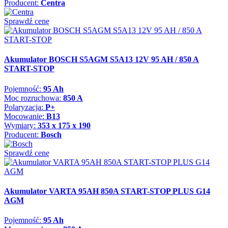
Producent:
Centra
Sprawdź cenę
Akumulator BOSCH S5AGM S5A13 12V 95 AH / 850 A
START-STOP
Pojemność:
95 Ah
Moc rozruchowa:
850 A
Polaryzacja:
P+
Mocowanie:
B13
Wymiary:
353 x 175 x 190
Producent:
Bosch
Sprawdź cenę
Akumulator VARTA 95AH 850A START-STOP PLUS G14
AGM
Pojemność:
95 Ah