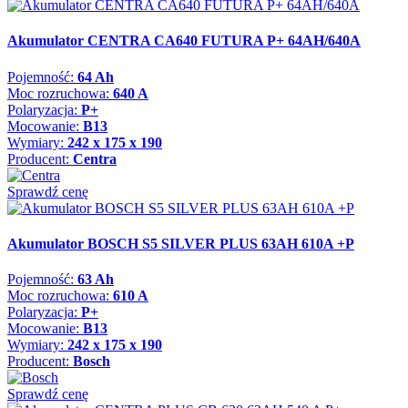
Akumulator CENTRA CA640 FUTURA P+ 64AH/640A
Pojemność:
64 Ah
Moc rozruchowa:
640 A
Polaryzacja:
P+
Mocowanie:
B13
Wymiary:
242 x 175 x 190
Producent:
Centra
Sprawdź cenę
Akumulator BOSCH S5 SILVER PLUS 63AH 610A +P
Pojemność:
63 Ah
Moc rozruchowa:
610 A
Polaryzacja:
P+
Mocowanie:
B13
Wymiary:
242 x 175 x 190
Producent:
Bosch
Sprawdź cenę