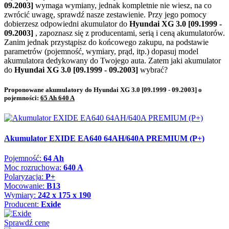
09.2003]
wymaga wymiany, jednak kompletnie nie wiesz, na co
zwrócić uwagę, sprawdź nasze zestawienie. Przy jego pomocy
dobierzesz odpowiedni akumulator do
Hyundai XG 3.0 [09.1999 -
09.2003]
, zapoznasz się z producentami, serią i ceną akumulatorów.
Zanim jednak przystąpisz do końcowego zakupu, na podstawie
parametrów (pojemność, wymiary, prąd, itp.) dopasuj model
akumulatora dedykowany do Twojego auta. Zatem jaki akumulator
do
Hyundai XG 3.0 [09.1999 - 09.2003]
wybrać?
Proponowane akumulatory do Hyundai XG 3.0 [09.1999 - 09.2003] o
pojemności:
65 Ah 640 A
Akumulator EXIDE EA640 64AH/640A PREMIUM (P+)
Pojemność:
64 Ah
Moc rozruchowa:
640 A
Polaryzacja:
P+
Mocowanie:
B13
Wymiary:
242 x 175 x 190
Producent:
Exide
Sprawdź cenę