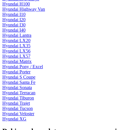
Hyundai H100
Hyundai Highway Van
Hyundai I10
Hyundai I20
Hyundai I30
Hyundai I40
Hyundai Lantra
Hyundai LX20
Hyundai LX35
Hyundai LX56
Hyundai LX57
Hyundai Matrix
Hyundai Pony / Excel
Hyundai Porter
Hyundai S Coupe
Hyundai Santa Fe
Hyundai Sonata
Hyundai Terracan
Hyundai Tiburon
Hyundai Trajet
Hyundai Tucson
Hyundai Veloster
Hyundai XG