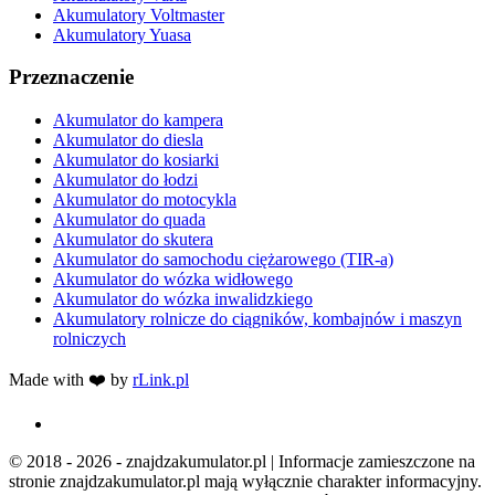
Akumulatory Voltmaster
Akumulatory Yuasa
Przeznaczenie
Akumulator do kampera
Akumulator do diesla
Akumulator do kosiarki
Akumulator do łodzi
Akumulator do motocykla
Akumulator do quada
Akumulator do skutera
Akumulator do samochodu ciężarowego (TIR-a)
Akumulator do wózka widłowego
Akumulator do wózka inwalidzkiego
Akumulatory rolnicze do ciągników, kombajnów i maszyn
rolniczych
Made with ❤️ by
rLink.pl
© 2018 - 2026 - znajdzakumulator.pl | Informacje zamieszczone na
stronie znajdzakumulator.pl mają wyłącznie charakter informacyjny.