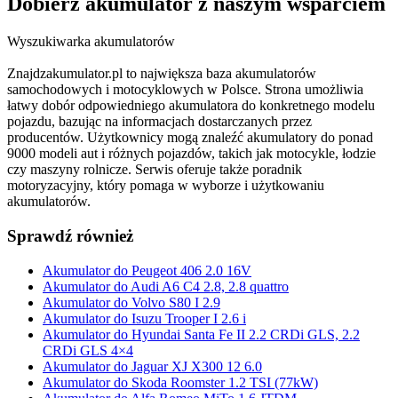
Dobierz
akumulator
z naszym wsparciem
Wyszukiwarka akumulatorów
Znajdzakumulator.pl to największa baza akumulatorów
samochodowych i motocyklowych w Polsce. Strona umożliwia
łatwy dobór odpowiedniego akumulatora do konkretnego modelu
pojazdu, bazując na informacjach dostarczanych przez
producentów. Użytkownicy mogą znaleźć akumulatory do ponad
9000 modeli aut i różnych pojazdów, takich jak motocykle, łodzie
czy maszyny rolnicze. Serwis oferuje także poradnik
motoryzacyjny, który pomaga w wyborze i użytkowaniu
akumulatorów.
Sprawdź również
Akumulator do Peugeot 406 2.0 16V
Akumulator do Audi A6 C4 2.8, 2.8 quattro
Akumulator do Volvo S80 I 2.9
Akumulator do Isuzu Trooper I 2.6 i
Akumulator do Hyundai Santa Fe II 2.2 CRDi GLS, 2.2
CRDi GLS 4×4
Akumulator do Jaguar XJ X300 12 6.0
Akumulator do Skoda Roomster 1.2 TSI (77kW)