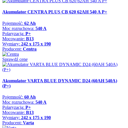
Akumulator CENTRA PLUS CB 620 62AH 540 A P+
Pojemność:
62 Ah
Moc rozruchowa:
540 A
Polaryzacja:
P+
Mocowanie:
B13
Wymiary:
242 x 175 x 190
Producent:
Centra
Sprawdź cenę
Akumulator VARTA BLUE DYNAMIC D24 (60AH 540A)
(P+)
Pojemność:
60 Ah
Moc rozruchowa:
540 A
Polaryzacja:
P+
Mocowanie:
B13
Wymiary:
242 x 175 x 190
Producent:
Varta