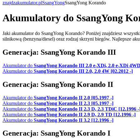
znajdzakumulator.pl
SsangYong
SsangYong Korando
Akumulatory do SsangYong Ko
Jaki akumulator do SsangYong Korando? Poniżej znajdziesz wszystki
silnikową (benzyna/diesel) oraz rodzaj skrzyni biegów. Najlepsze
Generacja: SsangYong Korando III
Akumulator do
SsangYong Korando III 2.0 e-XDi, 2.0 e-XDi 4WD 
Akumulator do
SsangYong Korando III 2.0, 2.0 4W [02.2012 -]
Generacja: SsangYong Korando II
Akumulator do
SsangYong Korando II 2.0 [05.1997 -]
Akumulator do
SsangYong Korando II 2.3 [05.1997 -]
Akumulator do
SsangYong Korando II 2.3 D, 2.3 TDiC [12.1996 -
Akumulator do
SsangYong Korando II 2.9 D, 2.9 TD [12.1996 -]
Akumulator do
SsangYong Korando II 3.2 [12.1996 -]
Generacja: SsangYong Korando I