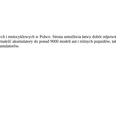
ch i motocyklowych w Polsce. Strona umożliwia łatwy dobór odpowie
leźć akumulatory do ponad 9000 modeli aut i różnych pojazdów, takic
umulatorów.