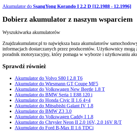
Akumulator do
SsangYong Korando I 2.2 D [12.1988 - 12.1996]
Dobierz
akumulator
z naszym wsparciem
Wyszukiwarka akumulatorów
Znajdzakumulator.pl to największa baza akumulatorów samochodowy
informacjach dostarczanych przez producentów. Użytkownicy mogą zna
poradnik motoryzacyjny, który pomaga w wyborze i użytkowaniu ak
Sprawdź również
Akumulator do Volvo S80 I 2.8 T6
Akumulator do Wiesmann GT Coupe MF5
Akumulator do Volkswagen New Beetle 1.8 T
Akumulator do BMW Seria 1 E88 120 i
Akumulator do Honda Civic II 1.6 4×4
Akumulator do Mitsubishi Galant IV 1.8
Akumulator do BMW Z3 3.0
Akumulator do Volkswagen Caddy I 1.8
Akumulator do Chrysler Neon II 2.0 16V, 2.0 16V R/T
Akumulator do Ford B-Max II 1.6 TDCi