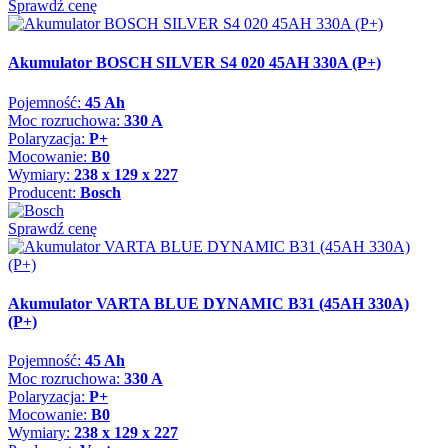
Sprawdź cenę
Akumulator BOSCH SILVER S4 020 45AH 330A (P+)
Pojemność:
45 Ah
Moc rozruchowa:
330 A
Polaryzacja:
P+
Mocowanie:
B0
Wymiary:
238 x 129 x 227
Producent:
Bosch
Sprawdź cenę
Akumulator VARTA BLUE DYNAMIC B31 (45AH 330A)
(P+)
Pojemność:
45 Ah
Moc rozruchowa:
330 A
Polaryzacja:
P+
Mocowanie:
B0
Wymiary:
238 x 129 x 227