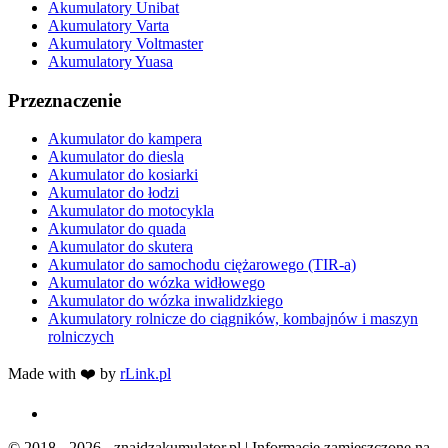
Akumulatory Unibat
Akumulatory Varta
Akumulatory Voltmaster
Akumulatory Yuasa
Przeznaczenie
Akumulator do kampera
Akumulator do diesla
Akumulator do kosiarki
Akumulator do łodzi
Akumulator do motocykla
Akumulator do quada
Akumulator do skutera
Akumulator do samochodu ciężarowego (TIR-a)
Akumulator do wózka widłowego
Akumulator do wózka inwalidzkiego
Akumulatory rolnicze do ciągników, kombajnów i maszyn
rolniczych
Made with ❤️ by
rLink.pl
© 2018 - 2026 - znajdzakumulator.pl | Informacje zamieszczone na