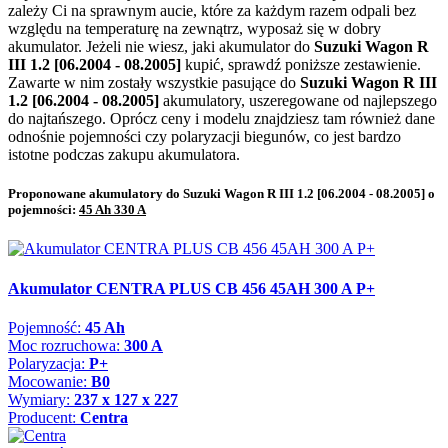
zależy Ci na sprawnym aucie, które za każdym razem odpali bez
względu na temperaturę na zewnątrz, wyposaż się w dobry
akumulator. Jeżeli nie wiesz, jaki akumulator do
Suzuki Wagon R
III 1.2 [06.2004 - 08.2005]
kupić, sprawdź poniższe zestawienie.
Zawarte w nim zostały wszystkie pasujące do
Suzuki Wagon R III
1.2 [06.2004 - 08.2005]
akumulatory, uszeregowane od najlepszego
do najtańszego. Oprócz ceny i modelu znajdziesz tam również dane
odnośnie pojemności czy polaryzacji biegunów, co jest bardzo
istotne podczas zakupu akumulatora.
Proponowane akumulatory do Suzuki Wagon R III 1.2 [06.2004 - 08.2005] o
pojemności:
45 Ah 330 A
Akumulator CENTRA PLUS CB 456 45AH 300 A P+
Pojemność:
45 Ah
Moc rozruchowa:
300 A
Polaryzacja:
P+
Mocowanie:
B0
Wymiary:
237 x 127 x 227
Producent:
Centra