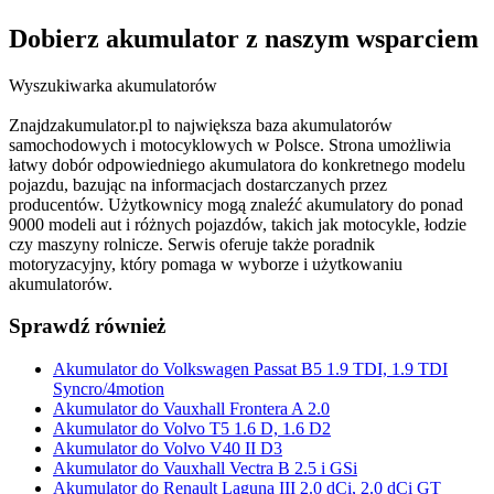
Dobierz
akumulator
z naszym wsparciem
Wyszukiwarka akumulatorów
Znajdzakumulator.pl to największa baza akumulatorów
samochodowych i motocyklowych w Polsce. Strona umożliwia
łatwy dobór odpowiedniego akumulatora do konkretnego modelu
pojazdu, bazując na informacjach dostarczanych przez
producentów. Użytkownicy mogą znaleźć akumulatory do ponad
9000 modeli aut i różnych pojazdów, takich jak motocykle, łodzie
czy maszyny rolnicze. Serwis oferuje także poradnik
motoryzacyjny, który pomaga w wyborze i użytkowaniu
akumulatorów.
Sprawdź również
Akumulator do Volkswagen Passat B5 1.9 TDI, 1.9 TDI
Syncro/4motion
Akumulator do Vauxhall Frontera A 2.0
Akumulator do Volvo T5 1.6 D, 1.6 D2
Akumulator do Volvo V40 II D3
Akumulator do Vauxhall Vectra B 2.5 i GSi
Akumulator do Renault Laguna III 2.0 dCi, 2.0 dCi GT