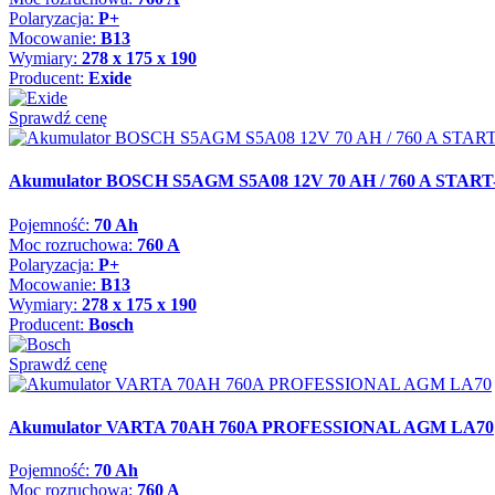
Polaryzacja:
P+
Mocowanie:
B13
Wymiary:
278 x 175 x 190
Producent:
Exide
Sprawdź cenę
Akumulator BOSCH S5AGM S5A08 12V 70 AH / 760 A STAR
Pojemność:
70 Ah
Moc rozruchowa:
760 A
Polaryzacja:
P+
Mocowanie:
B13
Wymiary:
278 x 175 x 190
Producent:
Bosch
Sprawdź cenę
Akumulator VARTA 70AH 760A PROFESSIONAL AGM LA70
Pojemność:
70 Ah
Moc rozruchowa:
760 A