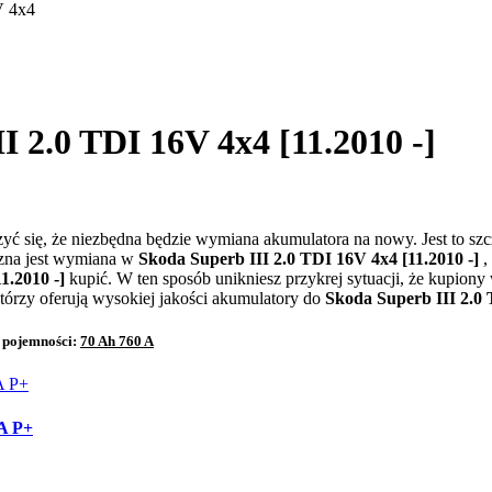
V 4x4
 2.0 TDI 16V 4x4 [11.2010 -]
ć się, że niezbędna będzie wymiana akumulatora na nowy. Jest to sz
eczna jest wymiana w
Skoda Superb III 2.0 TDI 16V 4x4 [11.2010 -]
,
1.2010 -]
kupić. W ten sposób unikniesz przykrej sytuacji, że kupio
którzy oferują wysokiej jakości akumulatory do
Skoda Superb III 2.0 
o pojemności:
70 Ah 760 A
A P+