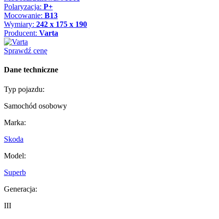
Polaryzacja:
P+
Mocowanie:
B13
Wymiary:
242 x 175 x 190
Producent:
Varta
Sprawdź cenę
Dane techniczne
Typ pojazdu:
Samochód osobowy
Marka:
Skoda
Model:
Superb
Generacja:
III