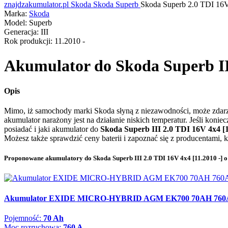
znajdzakumulator.pl
Skoda
Skoda Superb
Skoda Superb 2.0 TDI 16
Marka:
Skoda
Model:
Superb
Generacja:
III
Rok produkcji:
11.2010 -
Akumulator do
Skoda Superb III
Opis
Mimo, iż samochody marki Skoda słyną z niezawodności, może zdarzy
akumulator narażony jest na działanie niskich temperatur. Jeśli koni
posiadać i jaki akumulator do
Skoda Superb III 2.0 TDI 16V 4x4 [1
Możesz także sprawdzić ceny baterii i zapoznać się z producentami, 
Proponowane akumulatory do Skoda Superb III 2.0 TDI 16V 4x4 [11.2010 -] 
Akumulator EXIDE MICRO-HYBRID AGM EK700 70AH 760
Pojemność:
70 Ah
Moc rozruchowa:
760 A