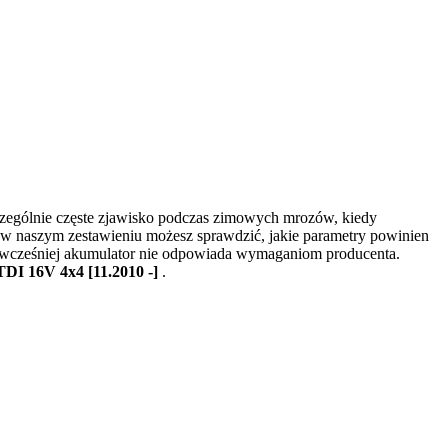
czególnie częste zjawisko podczas zimowych mrozów, kiedy
 w naszym zestawieniu możesz sprawdzić, jakie parametry powinien
ny wcześniej akumulator nie odpowiada wymaganiom producenta.
TDI 16V 4x4 [11.2010 -]
.