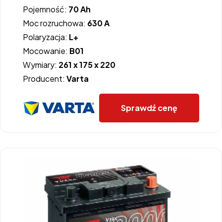
Pojemność:
70 Ah
Moc rozruchowa:
630 A
Polaryzacja:
L+
Mocowanie:
B01
Wymiary:
261 x 175 x 220
Producent:
Varta
Sprawdź cenę