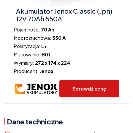
Akumulator Jenox Classic (Jpn)
12V 70Ah 550A
Pojemność:
70 Ah
Moc rozruchowa:
550 A
Polaryzacja:
L+
Mocowanie:
B01
Wymiary:
272 x 174 x 224
Producent:
Jenox
Sprawdź cenę
Dane techniczne