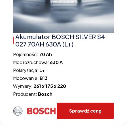
Akumulator BOSCH SILVER S4
027 70AH 630A (L+)
Pojemność:
70 Ah
Moc rozruchowa:
630 A
Polaryzacja:
L+
Mocowanie:
B13
Wymiary:
261 x 175 x 220
Producent:
Bosch
Sprawdź cenę