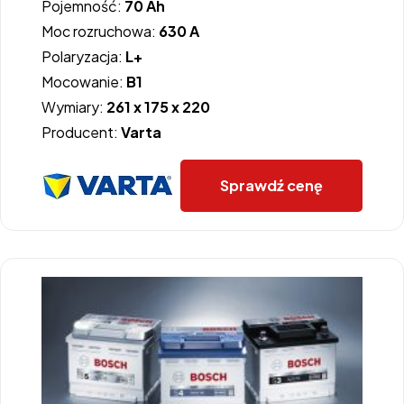
Pojemność:
70 Ah
Moc rozruchowa:
630 A
Polaryzacja:
L+
Mocowanie:
B1
Wymiary:
261 x 175 x 220
Producent:
Varta
Sprawdź cenę