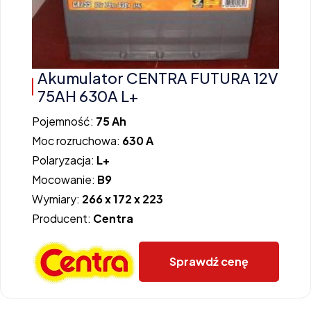
Akumulator CENTRA FUTURA 12V
75AH 630A L+
Pojemność:
75 Ah
Moc rozruchowa:
630 A
Polaryzacja:
L+
Mocowanie:
B9
Wymiary:
266 x 172 x 223
Producent:
Centra
Sprawdź cenę