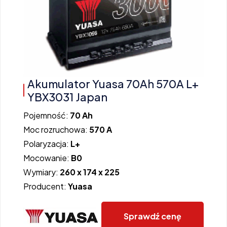
Akumulator Yuasa 70Ah 570A L+
YBX3031 Japan
Pojemność:
70 Ah
Moc rozruchowa:
570 A
Polaryzacja:
L+
Mocowanie:
B0
Wymiary:
260 x 174 x 225
Producent:
Yuasa
Sprawdź cenę