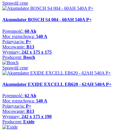
Sprawdź cenę
Akumulator BOSCH S4 004 - 60AH 540A P+
Pojemność:
60 Ah
Moc rozruchowa:
540 A
Polaryzacja:
P+
Mocowanie:
B13
Wymiary:
242 x 175 x 175
Producent:
Bosch
Sprawdź cenę
Akumulator EXIDE EXCELL EB620 - 62AH 540A P+
Pojemność:
62 Ah
Moc rozruchowa:
540 A
Polaryzacja:
P+
Mocowanie:
B13
Wymiary:
242 x 175 x 190
Producent:
Exide