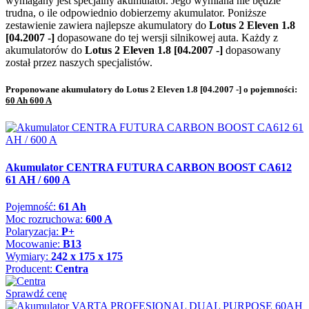
wymagany jest specjalny akumulator. Jego wymiana nie będzie
trudna, o ile odpowiednio dobierzemy akumulator. Poniższe
zestawienie zawiera najlepsze akumulatory do
Lotus 2 Eleven 1.8
[04.2007 -]
dopasowane do tej wersji silnikowej auta. Każdy z
akumulatorów do
Lotus 2 Eleven 1.8 [04.2007 -]
dopasowany
został przez naszych specjalistów.
Proponowane akumulatory do Lotus 2 Eleven 1.8 [04.2007 -] o pojemności:
60 Ah 600 A
Akumulator CENTRA FUTURA CARBON BOOST CA612
61 AH / 600 A
Pojemność:
61 Ah
Moc rozruchowa:
600 A
Polaryzacja:
P+
Mocowanie:
B13
Wymiary:
242 x 175 x 175
Producent:
Centra
Sprawdź cenę