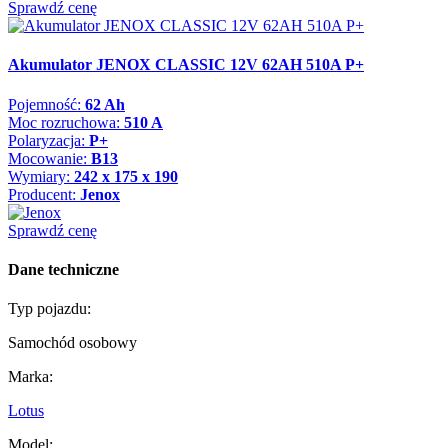
Sprawdź cenę
Akumulator JENOX CLASSIC 12V 62AH 510A P+
Pojemność:
62 Ah
Moc rozruchowa:
510 A
Polaryzacja:
P+
Mocowanie:
B13
Wymiary:
242 x 175 x 190
Producent:
Jenox
Sprawdź cenę
Dane techniczne
Typ pojazdu:
Samochód osobowy
Marka:
Lotus
Model: