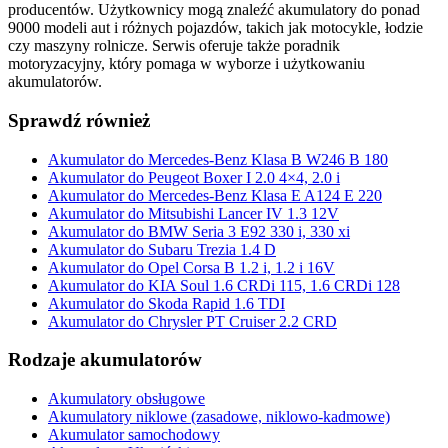
producentów. Użytkownicy mogą znaleźć akumulatory do ponad
9000 modeli aut i różnych pojazdów, takich jak motocykle, łodzie
czy maszyny rolnicze. Serwis oferuje także poradnik
motoryzacyjny, który pomaga w wyborze i użytkowaniu
akumulatorów.
Sprawdź również
Akumulator do Mercedes-Benz Klasa B W246 B 180
Akumulator do Peugeot Boxer I 2.0 4×4, 2.0 i
Akumulator do Mercedes-Benz Klasa E A124 E 220
Akumulator do Mitsubishi Lancer IV 1.3 12V
Akumulator do BMW Seria 3 E92 330 i, 330 xi
Akumulator do Subaru Trezia 1.4 D
Akumulator do Opel Corsa B 1.2 i, 1.2 i 16V
Akumulator do KIA Soul 1.6 CRDi 115, 1.6 CRDi 128
Akumulator do Skoda Rapid 1.6 TDI
Akumulator do Chrysler PT Cruiser 2.2 CRD
Rodzaje akumulatorów
Akumulatory obsługowe
Akumulatory niklowe (zasadowe, niklowo-kadmowe)
Akumulator samochodowy