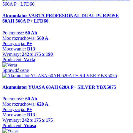
Akumulator VARTA PROFESIONAL DUAL PURPOSE
60AH 560A P+ LFD60
Pojemność:
60 Ah
Moc rozruchowa:
560 A
Polaryzacja:
P+
Mocowanie:
B13
Wymiary:
242 x 175 x 190
Producent:
Varta
Sprawdź cenę
Akumulator YUASA 60AH 620A P+ SILVER YBX5075
Pojemność:
60 Ah
Moc rozruchowa:
620 A
Polaryzacja:
P+
Mocowanie:
B13
Wymiary:
242 x 175 x 175
Producent:
Yuasa