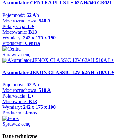
Akumulator CENTRA PLUS L+ 62AH/540 CB621
Pojemność:
62 Ah
Moc rozruchowa:
540 A
Polaryzacja:
L+
Mocowanie:
B13
Wymiary:
242 x 175 x 190
Producent:
Centra
Sprawdź cenę
Akumulator JENOX CLASSIC 12V 62AH 510A L+
Pojemność:
62 Ah
Moc rozruchowa:
510 A
Polaryzacja:
L+
Mocowanie:
B13
Wymiary:
242 x 175 x 190
Producent:
Jenox
Sprawdź cenę
Dane techniczne