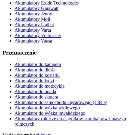
Akumulatory Exide Technologies
Akumulatory Gigawatt
Akumulatory Jenox
Akumulatory Moll
Akumulatory Unibat
Akumulatory Varta
Akumulatory Voltmaster
Akumulatory Yuasa
Przeznaczenie
Akumulator do kampera
Akumulator do diesla
Akumulator do kosiarki
Akumulator do łodzi
Akumulator do motocykla
Akumulator do quada
Akumulator do skutera
Akumulator do samochodu ciężarowego (TIR-a)
Akumulator do wózka widłowego
Akumulator do wózka inwalidzkiego
Akumulatory rolnicze do ciągników, kombajnów i maszyn
rolniczych