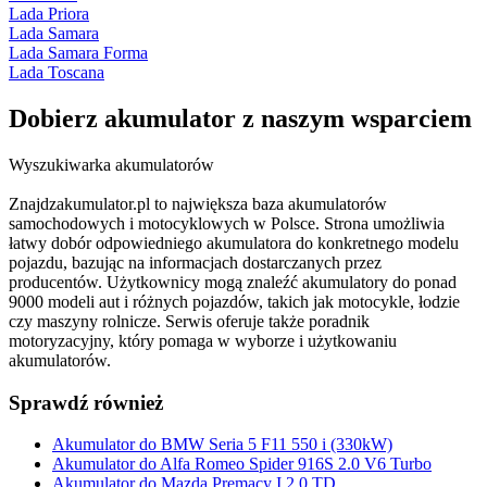
Lada Priora
Lada Samara
Lada Samara Forma
Lada Toscana
Dobierz
akumulator
z naszym wsparciem
Wyszukiwarka akumulatorów
Znajdzakumulator.pl to największa baza akumulatorów
samochodowych i motocyklowych w Polsce. Strona umożliwia
łatwy dobór odpowiedniego akumulatora do konkretnego modelu
pojazdu, bazując na informacjach dostarczanych przez
producentów. Użytkownicy mogą znaleźć akumulatory do ponad
9000 modeli aut i różnych pojazdów, takich jak motocykle, łodzie
czy maszyny rolnicze. Serwis oferuje także poradnik
motoryzacyjny, który pomaga w wyborze i użytkowaniu
akumulatorów.
Sprawdź również
Akumulator do BMW Seria 5 F11 550 i (330kW)
Akumulator do Alfa Romeo Spider 916S 2.0 V6 Turbo
Akumulator do Mazda Premacy I 2.0 TD