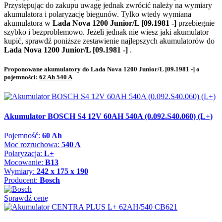
Przystępując do zakupu uwagę jednak zwrócić należy na wymiary
akumulatora i polaryzację biegunów. Tylko wtedy wymiana
akumulatora w
Lada Nova 1200 Junior/L [09.1981 -]
przebiegnie
szybko i bezproblemowo. Jeżeli jednak nie wiesz jaki akumulator
kupić, sprawdź poniższe zestawienie najlepszych akumulatorów do
Lada Nova 1200 Junior/L [09.1981 -]
.
Proponowane akumulatory do Lada Nova 1200 Junior/L [09.1981 -] o
pojemności:
62 Ah 540 A
Akumulator BOSCH S4 12V 60AH 540A (0.092.S40.060) (L+)
Pojemność:
60 Ah
Moc rozruchowa:
540 A
Polaryzacja:
L+
Mocowanie:
B13
Wymiary:
242 x 175 x 190
Producent:
Bosch
Sprawdź cenę