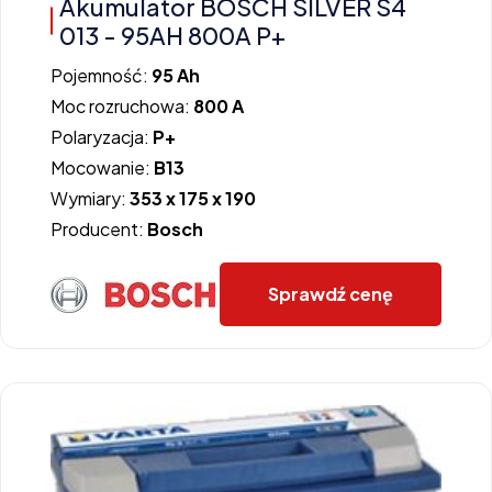
Akumulator BOSCH SILVER S4
013 - 95AH 800A P+
Pojemność:
95 Ah
Moc rozruchowa:
800 A
Polaryzacja:
P+
Mocowanie:
B13
Wymiary:
353 x 175 x 190
Producent:
Bosch
Sprawdź cenę