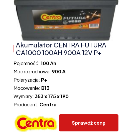
Akumulator CENTRA FUTURA
CA1000 100AH 900A 12V P+
Pojemność:
100 Ah
Moc rozruchowa:
900 A
Polaryzacja:
P+
Mocowanie:
B13
Wymiary:
353 x 175 x 190
Producent:
Centra
Sprawdź cenę