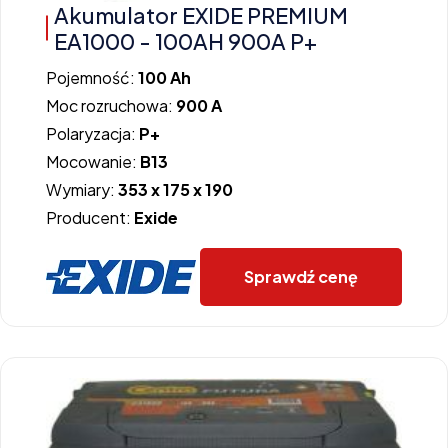
Akumulator EXIDE PREMIUM
EA1000 - 100AH 900A P+
Pojemność:
100 Ah
Moc rozruchowa:
900 A
Polaryzacja:
P+
Mocowanie:
B13
Wymiary:
353 x 175 x 190
Producent:
Exide
Sprawdź cenę