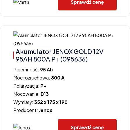
Sprawdź cenę
Akumulator JENOX GOLD 12V
95AH 800A P+ (095636)
Pojemność:
95 Ah
Moc rozruchowa:
800 A
Polaryzacja:
P+
Mocowanie:
B13
Wymiary:
352 x 175 x 190
Producent:
Jenox
Sprawdź cenę