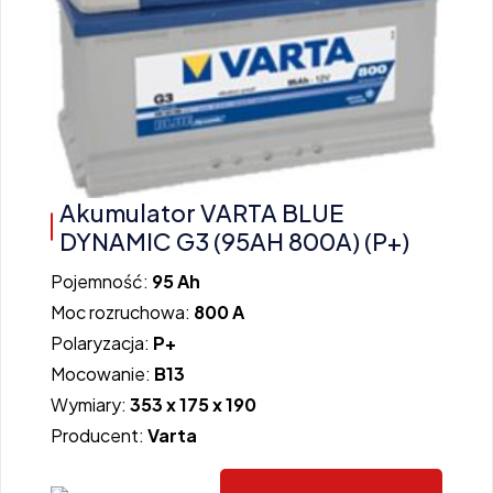
Akumulator VARTA BLUE
DYNAMIC G3 (95AH 800A) (P+)
Pojemność:
95 Ah
Moc rozruchowa:
800 A
Polaryzacja:
P+
Mocowanie:
B13
Wymiary:
353 x 175 x 190
Producent:
Varta