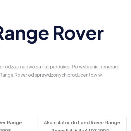
Range Rover
odzaju nadwozia i lat produkcji. Po wybraniu generacji,
ver Range Rover od sprawdzonych producentów w
ver Range
Akumulator do
Land Rover Range
.1998 -
Rover II 4.6 4x4 [07.1994 -