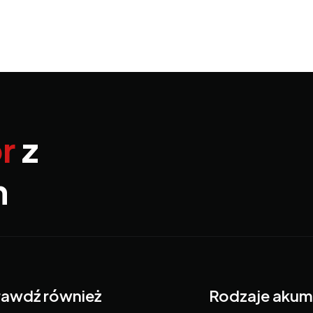
r
z
m
awdź również
Rodzaje akum