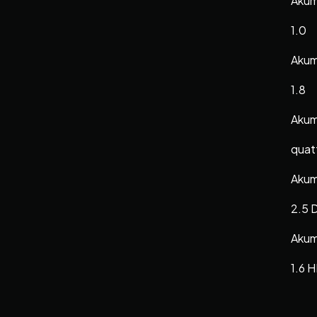
Akum
1.0
Akum
1.8
Akum
quat
Akum
2.5 D
Akum
1.6 H