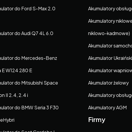
ulator do Ford S-Max 2.0
Akumulatory obsłu
Akumulatory niklow
ulator do Audi Q7 4L 6.0
niklowo-kadmowe)
Akumulator samoc
ulator do Mercedes-Benz
Akumulator Ukraińsk
a E W124 280 E
Akumulator wapnio
ulator do Mitsubishi Space
Akumulator żelowy
 II 2.4, 2.4 i
Akumulatory obsłu
ulator do BMW Seria 3 F30
Akumulatory AGM
Firmy
veHybri