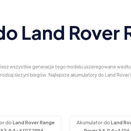
do Land Rover 
ziesz wszystkie generacje tego modelu uszeregowane według r
az rodzaj skrzyni biegów. Najlepsze akumulatory do Land Ro
or do
Land Rover Range
Akumulator do
Land Ro
II 3.9 4x4 [07.1994 -
Rover II 4.0 4x4 [06