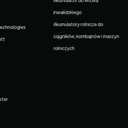
Akumulator do wózka
inwalidzkiego
Akumulatory rolnicze do
Technologies
ciągników, kombajnów i maszyn
att
rolniczych
ster