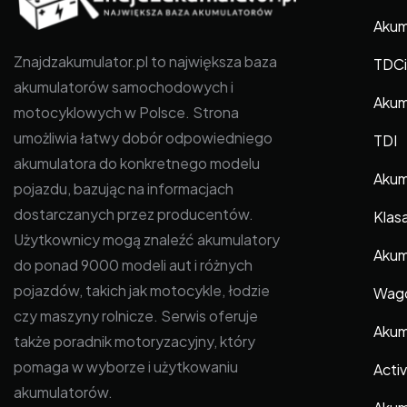
Akum
Znajdzakumulator.pl to największa baza
TDCi
akumulatorów samochodowych i
Akum
motocyklowych w Polsce. Strona
umożliwia łatwy dobór odpowiedniego
TDI
akumulatora do konkretnego modelu
Akum
pojazdu, bazując na informacjach
dostarczanych przez producentów.
Klas
Użytkownicy mogą znaleźć akumulatory
Akum
do ponad 9000 modeli aut i różnych
pojazdów, takich jak motocykle, łodzie
Wagon
czy maszyny rolnicze. Serwis oferuje
Akum
także poradnik motoryzacyjny, który
pomaga w wyborze i użytkowaniu
Acti
akumulatorów.