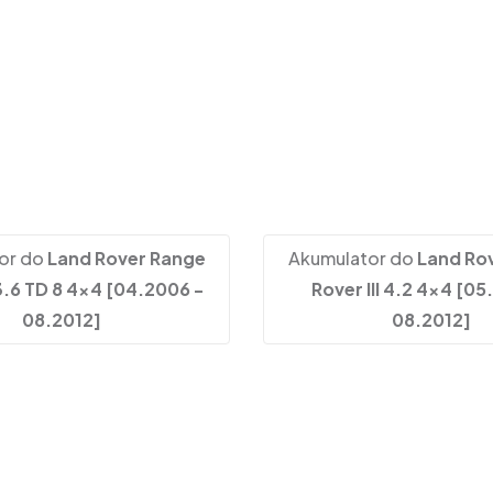
I
or do
Land Rover Range
Akumulator do
Land Ro
 3.6 TD 8 4x4 [04.2006 -
Rover III 4.2 4x4 [05
08.2012]
08.2012]