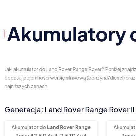
Akumulatory 
Jaki akumulator do Land Rover Range Rover? Poniżej znajd
dopasuj pojemności wersję silnikową (benzyna/diesel) or
najniższych cenach.
Generacja: Land Rover Range Rover II
Akumulator do
Land Rover Range
Akumulat
Rover II 2.5 D 4x4, 2.5 TD 4x4
Rover 