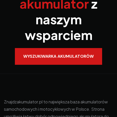
akumulator
z
naszym
wsparciem
WYSZUKIWARKA AKUMULATORÓW
Znajdzakumulator.pl to największa baza akumulatorów
samochodowych i motocyklowych w Polsce. Strona
umożliwia łatwy dobór odpowiedniego akumulatora do