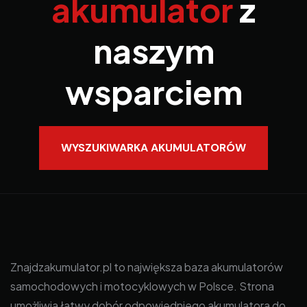
akumulator
z
naszym
wsparciem
WYSZUKIWARKA AKUMULATORÓW
Znajdzakumulator.pl to największa baza akumulatorów
samochodowych i motocyklowych w Polsce. Strona
umożliwia łatwy dobór odpowiedniego akumulatora do