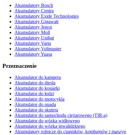
Akumulatory Bosch
Akumulatory Centra
Akumulatory Exide Technologies
Akumulatory Gigawatt
Akumulatory Jenox
Akumulatory Moll
Akumulatory Unibat
Akumulatory Varta
Akumulatory Voltmaster
Akumulatory Yuasa
Przeznaczenie
Akumulator do kampera
Akumulator do diesla
Akumulator do kosiarki
Akumulator do łodzi
Akumulator do motocykla
Akumulator do quada
Akumulator do skutera
Akumulator do samochodu ciężarowego (TIR-a)
Akumulator do wózka widłowego
Akumulator do wózka inwalidzkiego
Akumulatory rolnicze do ciągników, kombajnów i maszyn