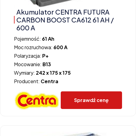
Akumulator CENTRA FUTURA
CARBON BOOST CA612 61 AH /
600 A
Pojemność:
61 Ah
Moc rozruchowa:
600 A
Polaryzacja:
P+
Mocowanie:
B13
Wymiary:
242 x 175 x 175
Producent:
Centra
Sprawdź cenę