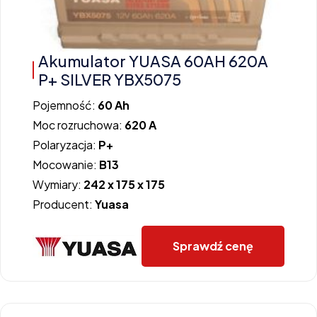
Akumulator YUASA 60AH 620A
P+ SILVER YBX5075
Pojemność:
60 Ah
Moc rozruchowa:
620 A
Polaryzacja:
P+
Mocowanie:
B13
Wymiary:
242 x 175 x 175
Producent:
Yuasa
Sprawdź cenę