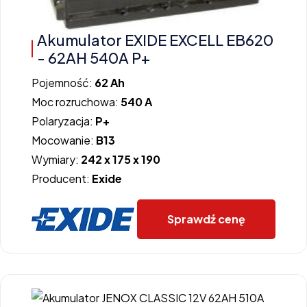
Akumulator EXIDE EXCELL EB620
- 62AH 540A P+
Pojemność:
62 Ah
Moc rozruchowa:
540 A
Polaryzacja:
P+
Mocowanie:
B13
Wymiary:
242 x 175 x 190
Producent:
Exide
Sprawdź cenę