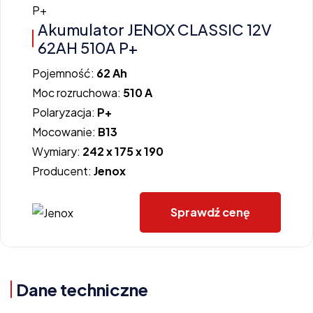
Akumulator JENOX CLASSIC 12V
62AH 510A P+
Pojemność:
62 Ah
Moc rozruchowa:
510 A
Polaryzacja:
P+
Mocowanie:
B13
Wymiary:
242 x 175 x 190
Producent:
Jenox
Sprawdź cenę
Dane techniczne