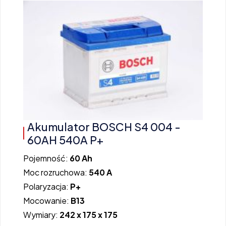
Akumulator BOSCH S4 004 -
60AH 540A P+
Pojemność:
60 Ah
Moc rozruchowa:
540 A
Polaryzacja:
P+
Mocowanie:
B13
Wymiary:
242 x 175 x 175