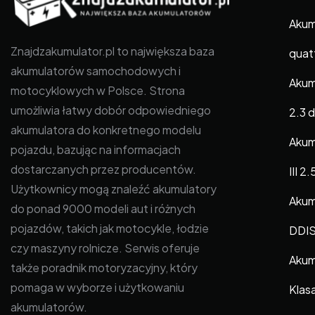
Akum
Znajdzakumulator.pl to największa baza
quat
akumulatorów samochodowych i
Akum
motocyklowych w Polsce. Strona
umożliwia łatwy dobór odpowiedniego
2.3 
akumulatora do konkretnego modelu
Akum
pojazdu, bazując na informacjach
dostarczanych przez producentów.
III 2
Użytkownicy mogą znaleźć akumulatory
Akum
do ponad 9000 modeli aut i różnych
pojazdów, takich jak motocykle, łodzie
DDI
czy maszyny rolnicze. Serwis oferuje
Akum
także poradnik motoryzacyjny, który
pomaga w wyborze i użytkowaniu
Klas
akumulatorów.