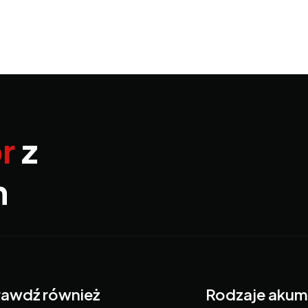
r
z
m
awdź również
Rodzaje akum