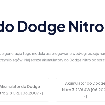
do Dodge Nitro
kie generacje tego modelu uszeregowane według rodzaju nadwo
 skrzyni biegów. Najlepsze akumulatory do Dodge Nitro od s
Akumulator do Dodg
Akumulator do Dodge
Nitro 3.7 V6 4W [06.20
itro 2.8 CRD [06.2007 -]
-]