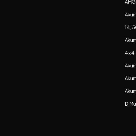
AMG 
Akumu
14, 5
Akum
4×4
Akumu
Akum
Akum
D Mul