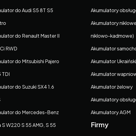
ulator do Audi S5 8T S5
Akumulatory obsłu
tro
Akumulatory niklow
ulator do Renault Master II
niklowo-kadmowe)
dCi RWD
Akumulator samoc
ulator do Mitsubishi Pajero
Akumulator Ukraińsk
.5 TDI
Akumulator wapnio
ulator do Suzuki SX4 1.6
Akumulator żelowy
S
Akumulatory obsłu
ulator do Mercedes-Benz
Akumulatory AGM
Firmy
a S W220 S 55 AMG, S 55