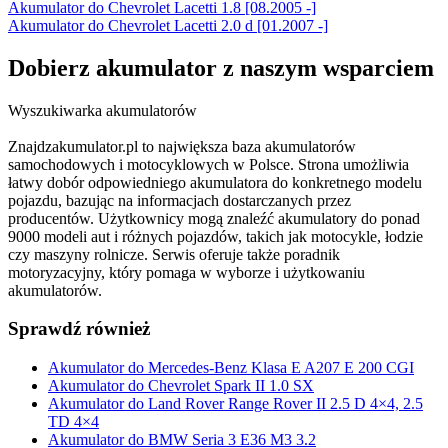
Akumulator do Chevrolet Lacetti 1.8 [08.2005 -]
Akumulator do Chevrolet Lacetti 2.0 d [01.2007 -]
Dobierz
akumulator
z naszym wsparciem
Wyszukiwarka akumulatorów
Znajdzakumulator.pl to największa baza akumulatorów
samochodowych i motocyklowych w Polsce. Strona umożliwia
łatwy dobór odpowiedniego akumulatora do konkretnego modelu
pojazdu, bazując na informacjach dostarczanych przez
producentów. Użytkownicy mogą znaleźć akumulatory do ponad
9000 modeli aut i różnych pojazdów, takich jak motocykle, łodzie
czy maszyny rolnicze. Serwis oferuje także poradnik
motoryzacyjny, który pomaga w wyborze i użytkowaniu
akumulatorów.
Sprawdź również
Akumulator do Mercedes-Benz Klasa E A207 E 200 CGI
Akumulator do Chevrolet Spark II 1.0 SX
Akumulator do Land Rover Range Rover II 2.5 D 4×4, 2.5
TD 4×4
Akumulator do BMW Seria 3 E36 M3 3.2