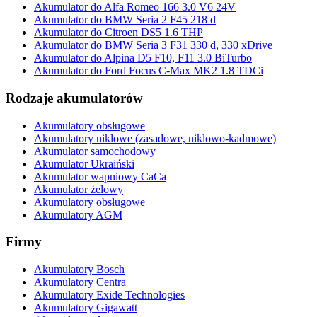
Akumulator do Alfa Romeo 166 3.0 V6 24V
Akumulator do BMW Seria 2 F45 218 d
Akumulator do Citroen DS5 1.6 THP
Akumulator do BMW Seria 3 F31 330 d, 330 xDrive
Akumulator do Alpina D5 F10, F11 3.0 BiTurbo
Akumulator do Ford Focus C-Max MK2 1.8 TDCi
Rodzaje akumulatorów
Akumulatory obsługowe
Akumulatory niklowe (zasadowe, niklowo-kadmowe)
Akumulator samochodowy
Akumulator Ukraiński
Akumulator wapniowy CaCa
Akumulator żelowy
Akumulatory obsługowe
Akumulatory AGM
Firmy
Akumulatory Bosch
Akumulatory Centra
Akumulatory Exide Technologies
Akumulatory Gigawatt