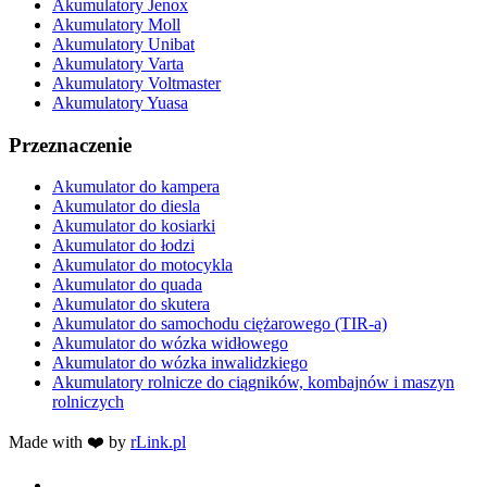
Akumulatory Jenox
Akumulatory Moll
Akumulatory Unibat
Akumulatory Varta
Akumulatory Voltmaster
Akumulatory Yuasa
Przeznaczenie
Akumulator do kampera
Akumulator do diesla
Akumulator do kosiarki
Akumulator do łodzi
Akumulator do motocykla
Akumulator do quada
Akumulator do skutera
Akumulator do samochodu ciężarowego (TIR-a)
Akumulator do wózka widłowego
Akumulator do wózka inwalidzkiego
Akumulatory rolnicze do ciągników, kombajnów i maszyn
rolniczych
Made with ❤️ by
rLink.pl