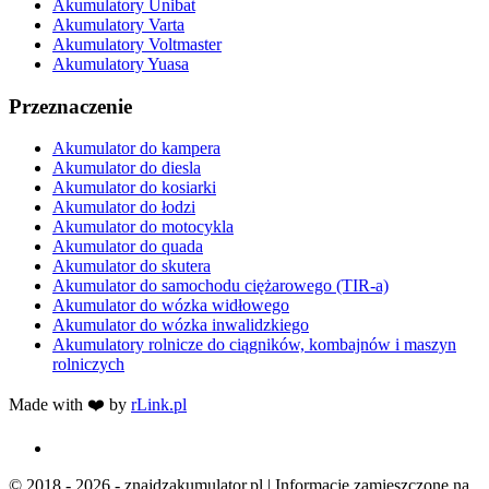
Akumulatory Unibat
Akumulatory Varta
Akumulatory Voltmaster
Akumulatory Yuasa
Przeznaczenie
Akumulator do kampera
Akumulator do diesla
Akumulator do kosiarki
Akumulator do łodzi
Akumulator do motocykla
Akumulator do quada
Akumulator do skutera
Akumulator do samochodu ciężarowego (TIR-a)
Akumulator do wózka widłowego
Akumulator do wózka inwalidzkiego
Akumulatory rolnicze do ciągników, kombajnów i maszyn
rolniczych
Made with ❤️ by
rLink.pl
© 2018 - 2026 - znajdzakumulator.pl | Informacje zamieszczone na