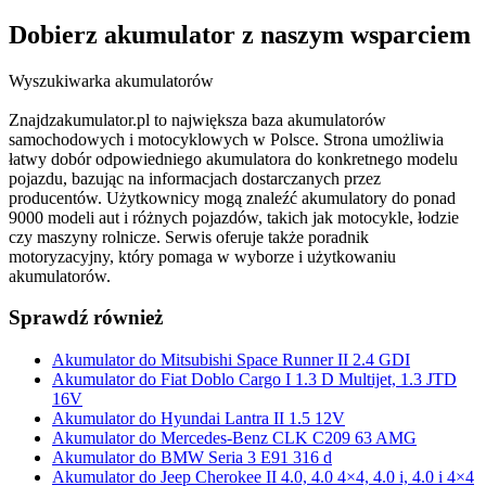
Dobierz
akumulator
z naszym wsparciem
Wyszukiwarka akumulatorów
Znajdzakumulator.pl to największa baza akumulatorów
samochodowych i motocyklowych w Polsce. Strona umożliwia
łatwy dobór odpowiedniego akumulatora do konkretnego modelu
pojazdu, bazując na informacjach dostarczanych przez
producentów. Użytkownicy mogą znaleźć akumulatory do ponad
9000 modeli aut i różnych pojazdów, takich jak motocykle, łodzie
czy maszyny rolnicze. Serwis oferuje także poradnik
motoryzacyjny, który pomaga w wyborze i użytkowaniu
akumulatorów.
Sprawdź również
Akumulator do Mitsubishi Space Runner II 2.4 GDI
Akumulator do Fiat Doblo Cargo I 1.3 D Multijet, 1.3 JTD
16V
Akumulator do Hyundai Lantra II 1.5 12V
Akumulator do Mercedes-Benz CLK C209 63 AMG
Akumulator do BMW Seria 3 E91 316 d
Akumulator do Jeep Cherokee II 4.0, 4.0 4×4, 4.0 i, 4.0 i 4×4