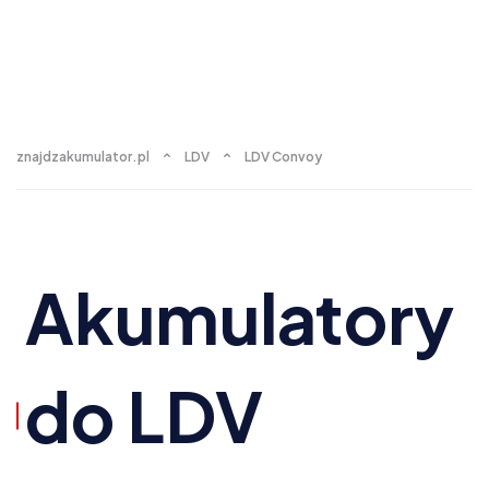
znajdzakumulator.pl
LDV
LDV Convoy
Akumulatory
do LDV