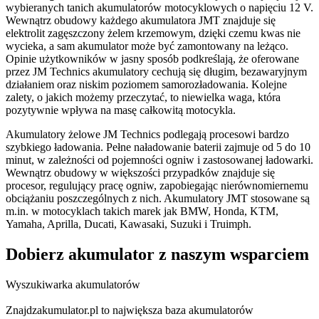
wybieranych tanich akumulatorów motocyklowych o napięciu 12 V.
Wewnątrz obudowy każdego akumulatora JMT znajduje się
elektrolit zagęszczony żelem krzemowym, dzięki czemu kwas nie
wycieka, a sam akumulator może być zamontowany na leżąco.
Opinie użytkowników w jasny sposób podkreślają, że oferowane
przez JM Technics akumulatory cechują się długim, bezawaryjnym
działaniem oraz niskim poziomem samorozładowania. Kolejne
zalety, o jakich możemy przeczytać, to niewielka waga, która
pozytywnie wpływa na masę całkowitą motocykla.
Akumulatory żelowe JM Technics podlegają procesowi bardzo
szybkiego ładowania. Pełne naładowanie baterii zajmuje od 5 do 10
minut, w zależności od pojemności ogniw i zastosowanej ładowarki.
Wewnątrz obudowy w większości przypadków znajduje się
procesor, regulujący pracę ogniw, zapobiegając nierównomiernemu
obciążaniu poszczególnych z nich. Akumulatory JMT stosowane są
m.in. w motocyklach takich marek jak BMW, Honda, KTM,
Yamaha, Aprilla, Ducati, Kawasaki, Suzuki i Truimph.
Dobierz
akumulator
z naszym wsparciem
Wyszukiwarka akumulatorów
Znajdzakumulator.pl to największa baza akumulatorów