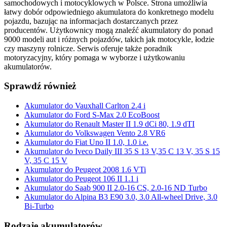
samochodowych i motocyklowych w Polsce. Strona umożliwia
łatwy dobór odpowiedniego akumulatora do konkretnego modelu
pojazdu, bazując na informacjach dostarczanych przez
producentów. Użytkownicy mogą znaleźć akumulatory do ponad
9000 modeli aut i różnych pojazdów, takich jak motocykle, łodzie
czy maszyny rolnicze. Serwis oferuje także poradnik
motoryzacyjny, który pomaga w wyborze i użytkowaniu
akumulatorów.
Sprawdź również
Akumulator do Vauxhall Carlton 2.4 i
Akumulator do Ford S-Max 2.0 EcoBoost
Akumulator do Renault Master II 1.9 dCi 80, 1.9 dTI
Akumulator do Volkswagen Vento 2.8 VR6
Akumulator do Fiat Uno II 1.0, 1.0 i.e.
Akumulator do Iveco Daily III 35 S 13 V,35 C 13 V, 35 S 15
V, 35 C 15 V
Akumulator do Peugeot 2008 1.6 VTi
Akumulator do Peugeot 106 II 1.1 i
Akumulator do Saab 900 II 2.0-16 CS, 2.0-16 ND Turbo
Akumulator do Alpina B3 E90 3.0, 3.0 All-wheel Drive, 3.0
Bi-Turbo
Rodzaje akumulatorów