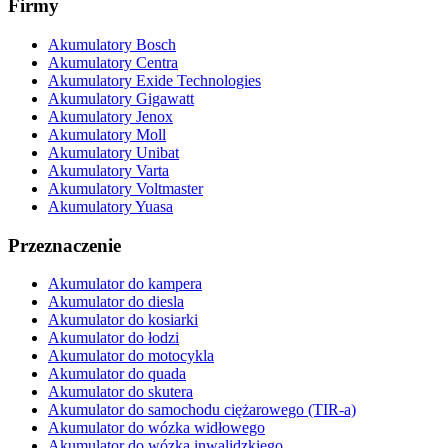
Firmy
Akumulatory Bosch
Akumulatory Centra
Akumulatory Exide Technologies
Akumulatory Gigawatt
Akumulatory Jenox
Akumulatory Moll
Akumulatory Unibat
Akumulatory Varta
Akumulatory Voltmaster
Akumulatory Yuasa
Przeznaczenie
Akumulator do kampera
Akumulator do diesla
Akumulator do kosiarki
Akumulator do łodzi
Akumulator do motocykla
Akumulator do quada
Akumulator do skutera
Akumulator do samochodu ciężarowego (TIR-a)
Akumulator do wózka widłowego
Akumulator do wózka inwalidzkiego