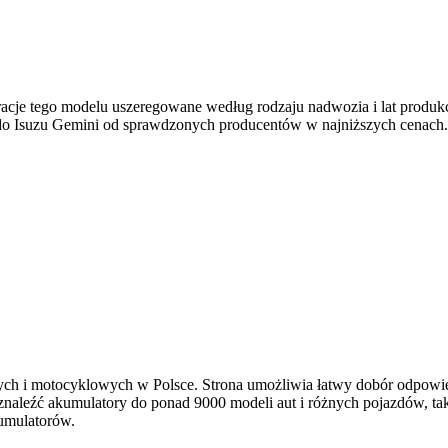
racje tego modelu uszeregowane według rodzaju nadwozia i lat produkc
y do Isuzu Gemini od sprawdzonych producentów w najniższych cenach.
ch i motocyklowych w Polsce. Strona umożliwia łatwy dobór odpowie
leźć akumulatory do ponad 9000 modeli aut i różnych pojazdów, takic
umulatorów.