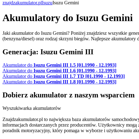
znajdzakumulator.pl
Isuzu
Isuzu Gemini
Akumulatory do Isuzu Gemini
Jaki akumulator do Isuzu Gemini? Poniżej znajdziesz wszystkie gene
(benzyna/diesel) oraz rodzaj skrzyni biegów. Najlepsze akumulator
Generacja: Isuzu Gemini III
Akumulator do
Isuzu Gemini III 1.5 [01.1990 - 12.1993]
Akumulator do
Isuzu Gemini III 1.6 [01.1990 - 12.1993]
Akumulator do
Isuzu Gemini III 1.7 TD [01.1990 - 12.1993]
Akumulator do
Isuzu Gemini III 1.8 [01.1990 - 12.1993]
Dobierz
akumulator
z naszym wsparciem
Wyszukiwarka akumulatorów
Znajdzakumulator.pl to największa baza akumulatorów samochodowy
informacjach dostarczanych przez producentów. Użytkownicy mogą zna
poradnik motoryzacyjny, który pomaga w wyborze i użytkowaniu ak