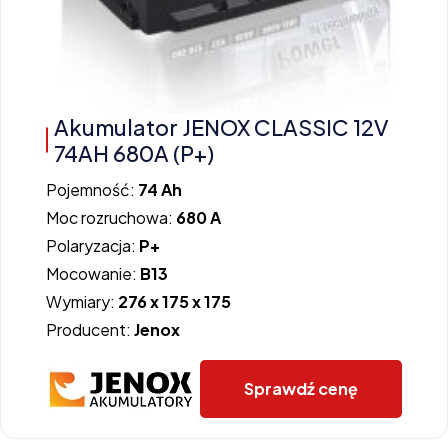
Akumulator JENOX CLASSIC 12V
74AH 680A (P+)
Pojemność:
74 Ah
Moc rozruchowa:
680 A
Polaryzacja:
P+
Mocowanie:
B13
Wymiary:
276 x 175 x 175
Producent:
Jenox
Sprawdź cenę