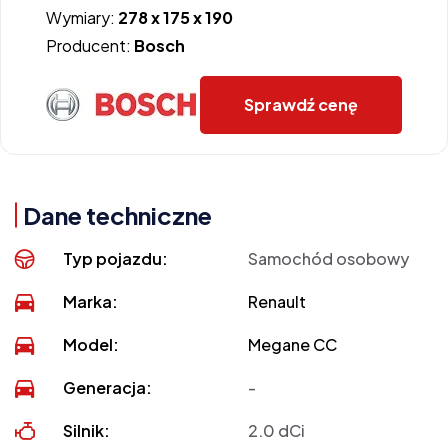
Wymiary:
278 x 175 x 190
Producent:
Bosch
Sprawdź cenę
Dane techniczne
Typ pojazdu:
Samochód osobowy
Marka:
Renault
Model:
Megane CC
Generacja:
-
Silnik:
2.0 dCi