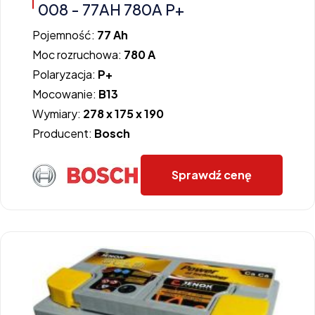
008 - 77AH 780A P+
Pojemność:
77 Ah
Moc rozruchowa:
780 A
Polaryzacja:
P+
Mocowanie:
B13
Wymiary:
278 x 175 x 190
Producent:
Bosch
Sprawdź cenę