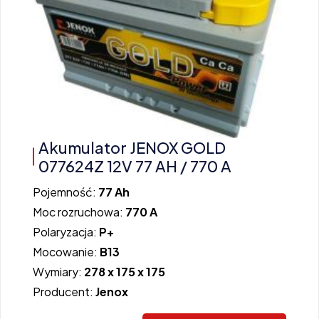
Akumulator JENOX GOLD
077624Z 12V 77 AH / 770 A
Pojemność:
77 Ah
Moc rozruchowa:
770 A
Polaryzacja:
P+
Mocowanie:
B13
Wymiary:
278 x 175 x 175
Producent:
Jenox