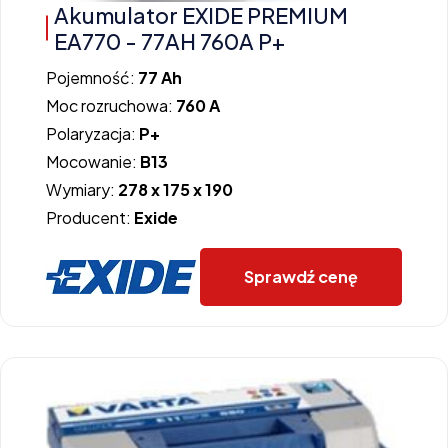
Akumulator EXIDE PREMIUM
EA770 - 77AH 760A P+
Pojemność:
77 Ah
Moc rozruchowa:
760 A
Polaryzacja:
P+
Mocowanie:
B13
Wymiary:
278 x 175 x 190
Producent:
Exide
Sprawdź cenę