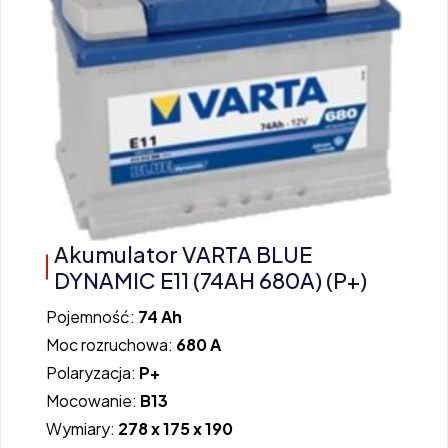
Akumulator VARTA BLUE
DYNAMIC E11 (74AH 680A) (P+)
Pojemność:
74 Ah
Moc rozruchowa:
680 A
Polaryzacja:
P+
Mocowanie:
B13
Wymiary:
278 x 175 x 190