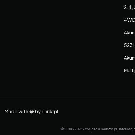
2.4, 
4WD,
Akum
523 i
Akumu
Multi
Made with ❤️ by
rLink.pl
© 2018 - 2026 - znajdzakumulator.pl | Informacj