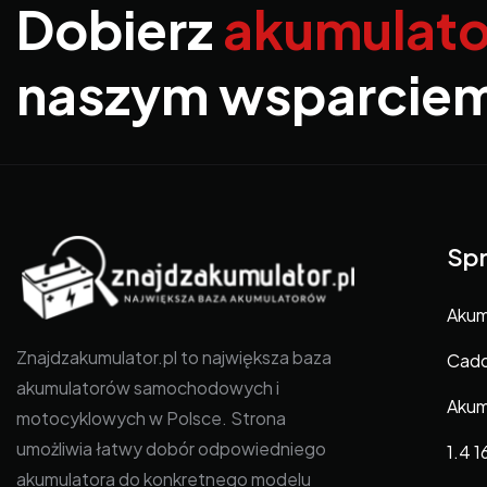
Dobierz
akumulato
naszym wsparcie
Spr
Akum
Znajdzakumulator.pl to największa baza
Caddy
akumulatorów samochodowych i
Akum
motocyklowych w Polsce. Strona
umożliwia łatwy dobór odpowiedniego
1.4 1
akumulatora do konkretnego modelu