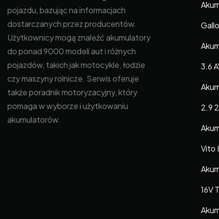
Akum
pojazdu, bazując na informacjach
dostarczanych przez producentów.
Gall
Użytkownicy mogą znaleźć akumulatory
Akumu
do ponad 9000 modeli aut i różnych
pojazdów, takich jak motocykle, łodzie
3.6 
czy maszyny rolnicze. Serwis oferuje
Akum
także poradnik motoryzacyjny, który
pomaga w wyborze i użytkowaniu
2.9 
akumulatorów.
Akum
Vito 
Akum
16V 
Akum