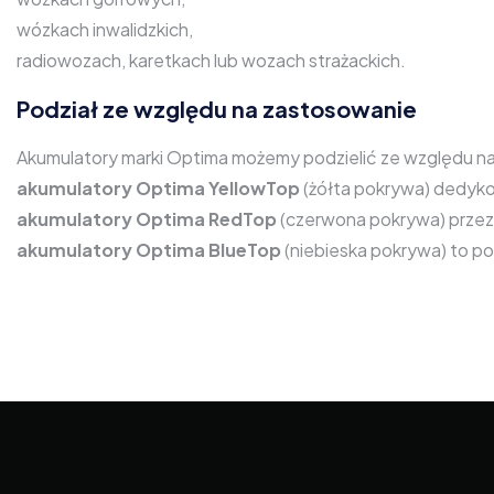
wózkach inwalidzkich,
radiowozach, karetkach lub wozach strażackich.
Podział ze względu na zastosowanie
Akumulatory marki Optima możemy podzielić ze względu na pr
akumulatory Optima YellowTop
(żółta pokrywa) dedyk
akumulatory Optima RedTop
(czerwona pokrywa) przez
akumulatory Optima BlueTop
(niebieska pokrywa) to p