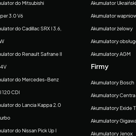
ulator do Mitsubishi
Akumulator Ukraińsk
oper 3.0 V6
Akumulator wapnio
lator do Cadillac SRX I 3.6,
Akumulator żelowy
AW
Akumulatory obsłu
ulator do Renault Safrane II
Akumulatory AGM
Firmy
24V
ulator do Mercedes-Benz
Akumulatory Bosch
II 120 CDI
Akumulatory Centra
ulator do Lancia Kappa 2.0
Akumulatory Exide 
Turbo
Akumulatory Gigaw
ulator do Nissan Pick Up I
Akumulatory Jenox