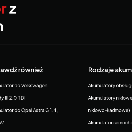
r
z
m
awdź również
Rodzaje akum
ulator do Volkswagen
Akumulatory obsłu
 III 2.0 TDI
Akumulatory niklow
ulator do Opel Astra G 1.4,
niklowo-kadmowe)
6V
Akumulator samoc