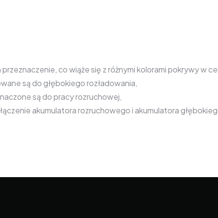
zeznaczenie, co wiąże się z różnymi kolorami pokrywy w celu 
owane są do głębokiego rozładowania,
naczone są do pracy rozruchowej,
ołączenie akumulatora rozruchowego i akumulatora głębokieg