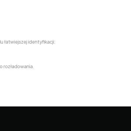
łatwiejszej identyfikacji:
o rozładowania.