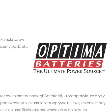
 akumulatorów
ożemy podzielić
stosowaniem technologii
Spiralcell
, która sprawia, że płyty
 oporu wewnątrz akumulatora wpływa na zwiększenie mocy
ząsy, co umożliwia zastosowanie go w pojazdach