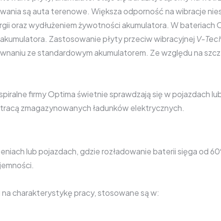
sowania są auta terenowe. Większa odporność na wibracje ni
energii oraz wydłużeniem żywotności akumulatora. W bateriac
 akumulatora. Zastosowanie płyty przeciw wibracyjnej
V-Tech
równaniu ze standardowym akumulatorem. Ze względu na szc
spiralne firmy Optima świetnie sprawdzają się w pojazdach l
e utracą zmagazynowanych ładunków elektrycznych.
zeniach lub pojazdach, gdzie rozładowanie baterii sięga od
jemności.
 na charakterystykę pracy, stosowane są w: