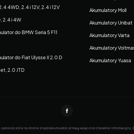
2.4 4WD, 2.4 i 12V, 2.4 i 12V
Akumulatory Moll
 2.4 i 4W
Akumulatory Unibat
ulator do BMW Seria 5 F11
Akumulatory Varta
Akumulatory Voltma
lator do Fiat Ulysse II 2.0 D
Akumulatory Yuasa
jet, 2.0 JTD
e zamieszczone na stronie znajdzakumulator.pl mają wyłącznie charakter informacyjny. Zna